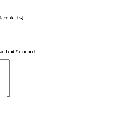
er nicht :-(
sind mit
*
markiert