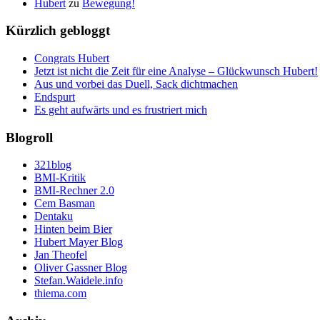
Hubert
zu
Bewegung!
Kürzlich gebloggt
Congrats Hubert
Jetzt ist nicht die Zeit für eine Analyse – Glückwunsch Hubert!
Aus und vorbei das Duell, Sack dichtmachen
Endspurt
Es geht aufwärts und es frustriert mich
Blogroll
321blog
BMI-Kritik
BMI-Rechner 2.0
Cem Basman
Dentaku
Hinten beim Bier
Hubert Mayer Blog
Jan Theofel
Oliver Gassner Blog
Stefan.Waidele.info
thiema.com