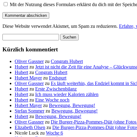
Mit der Nutzung dieses Formulars erklärst du dich mit der Speic
Diese Website verwendet Akismet, um Spam zu reduzieren.
Erfahre,
Suchen
nach:
Kürzlich kommentiert
Oliver Gassner
zu
Congrats Hubert
Hubert
zu
Jetzt ist nicht die Zeit für eine Analyse – Glückwun
Hubert
zu
Congrats Hubert
Hubert Mayer
zu
Endspurt
Oliver Gassner
zu
Es läuft weiterhin, das Endziel kommt in S
Hubert
zu
Erste Zwischenbilanz
Hubert
zu
Ich muss wieder Kalorien zählen
Hubert
zu
Eine Woche noch
Hubert Mayer
zu
Bewegung, Bewegung!
Stefan Sommer
zu
Bewegung, Bewegung!
Hubert
zu
Bewegung, Bewegung!
Oliver Gassner
zu
Die Burger-Pizza-Pommes-Diät (ohne Fotos 
Elizabeth Olsen
zu
Die Burger-Pizza-Pommes-Diät (ohne Fotos 
Nicole Luck
zu
Woche 6