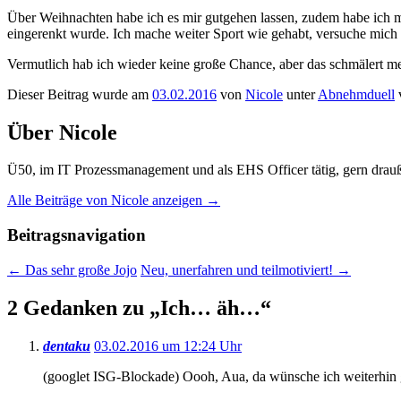
Über Weihnachten habe ich es mir gutgehen lassen, zudem habe ich m
eingerenkt wurde. Ich mache weiter Sport wie gehabt, versuche mich e
Vermutlich hab ich wieder keine große Chance, aber das schmälert me
Dieser Beitrag wurde am
03.02.2016
von
Nicole
unter
Abnehmduell
v
Über Nicole
Ü50, im IT Prozessmanagement und als EHS Officer tätig, gern drauß
Alle Beiträge von Nicole anzeigen
→
Beitragsnavigation
←
Das sehr große Jojo
Neu, unerfahren und teilmotiviert!
→
2 Gedanken zu „
Ich… äh…
“
dentaku
03.02.2016 um 12:24 Uhr
(googlet ISG-Blockade) Oooh, Aua, da wünsche ich weiterhin 