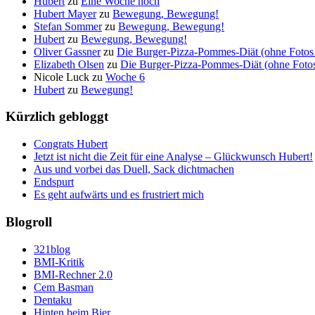
Hubert
zu
Eine Woche noch
Hubert Mayer
zu
Bewegung, Bewegung!
Stefan Sommer
zu
Bewegung, Bewegung!
Hubert
zu
Bewegung, Bewegung!
Oliver Gassner
zu
Die Burger-Pizza-Pommes-Diät (ohne Fotos 
Elizabeth Olsen
zu
Die Burger-Pizza-Pommes-Diät (ohne Fotos 
Nicole Luck
zu
Woche 6
Hubert
zu
Bewegung!
Kürzlich gebloggt
Congrats Hubert
Jetzt ist nicht die Zeit für eine Analyse – Glückwunsch Hubert!
Aus und vorbei das Duell, Sack dichtmachen
Endspurt
Es geht aufwärts und es frustriert mich
Blogroll
321blog
BMI-Kritik
BMI-Rechner 2.0
Cem Basman
Dentaku
Hinten beim Bier