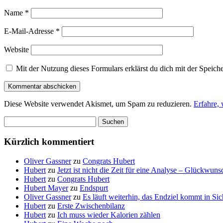
Name
*
E-Mail-Adresse
*
Website
Mit der Nutzung dieses Formulars erklärst du dich mit der Speic
Diese Website verwendet Akismet, um Spam zu reduzieren.
Erfahre,
Suchen
nach:
Kürzlich kommentiert
Oliver Gassner
zu
Congrats Hubert
Hubert
zu
Jetzt ist nicht die Zeit für eine Analyse – Glückwun
Hubert
zu
Congrats Hubert
Hubert Mayer
zu
Endspurt
Oliver Gassner
zu
Es läuft weiterhin, das Endziel kommt in S
Hubert
zu
Erste Zwischenbilanz
Hubert
zu
Ich muss wieder Kalorien zählen