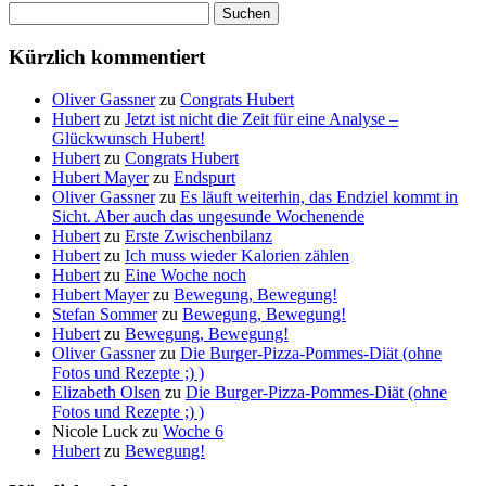
Suchen
nach:
Kürzlich kommentiert
Oliver Gassner
zu
Congrats Hubert
Hubert
zu
Jetzt ist nicht die Zeit für eine Analyse –
Glückwunsch Hubert!
Hubert
zu
Congrats Hubert
Hubert Mayer
zu
Endspurt
Oliver Gassner
zu
Es läuft weiterhin, das Endziel kommt in
Sicht. Aber auch das ungesunde Wochenende
Hubert
zu
Erste Zwischenbilanz
Hubert
zu
Ich muss wieder Kalorien zählen
Hubert
zu
Eine Woche noch
Hubert Mayer
zu
Bewegung, Bewegung!
Stefan Sommer
zu
Bewegung, Bewegung!
Hubert
zu
Bewegung, Bewegung!
Oliver Gassner
zu
Die Burger-Pizza-Pommes-Diät (ohne
Fotos und Rezepte ;) )
Elizabeth Olsen
zu
Die Burger-Pizza-Pommes-Diät (ohne
Fotos und Rezepte ;) )
Nicole Luck
zu
Woche 6
Hubert
zu
Bewegung!