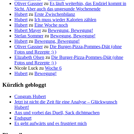
Oliver Gassner
zu
Es läuft weiterhin, das Endziel kommt in
Sicht. Aber auch das ungesunde Wochenende
Hubert
zu
Erste Zwischenbilanz
Hubert
zu
Ich muss wieder Kalorien zählen
Hubert
zu
Eine Woche noch
Hubert Mayer
zu
Bewegung, Bewegung!
Stefan Sommer
zu
Bewegung, Bewegung!
Hubert
zu
Bewegung, Bewegung!
Oliver Gassner
zu
Die Burger-Pizza-Pommes-Diät (ohne
Fotos und Rezepte ;) )
Elizabeth Olsen
zu
Die Burger-Pizza-Pommes-Diät (ohne
Fotos und Rezepte ;) )
Nicole Luck
zu
Woche 6
Hubert
zu
Bewegung!
Kürzlich gebloggt
Congrats Hubert
Jetzt ist nicht die Zeit für eine Analyse – Glückwunsch
Hubert!
Aus und vorbei das Duell, Sack dichtmachen
Endspurt
Es geht aufwärts und es frustriert mich