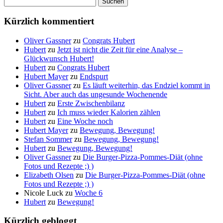
nach:
Kürzlich kommentiert
Oliver Gassner
zu
Congrats Hubert
Hubert
zu
Jetzt ist nicht die Zeit für eine Analyse –
Glückwunsch Hubert!
Hubert
zu
Congrats Hubert
Hubert Mayer
zu
Endspurt
Oliver Gassner
zu
Es läuft weiterhin, das Endziel kommt in
Sicht. Aber auch das ungesunde Wochenende
Hubert
zu
Erste Zwischenbilanz
Hubert
zu
Ich muss wieder Kalorien zählen
Hubert
zu
Eine Woche noch
Hubert Mayer
zu
Bewegung, Bewegung!
Stefan Sommer
zu
Bewegung, Bewegung!
Hubert
zu
Bewegung, Bewegung!
Oliver Gassner
zu
Die Burger-Pizza-Pommes-Diät (ohne
Fotos und Rezepte ;) )
Elizabeth Olsen
zu
Die Burger-Pizza-Pommes-Diät (ohne
Fotos und Rezepte ;) )
Nicole Luck
zu
Woche 6
Hubert
zu
Bewegung!
Kürzlich gebloggt