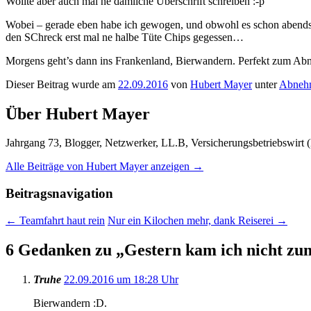
Wollte aber auch mal ne dämliche Überschrift schreiben :-p
Wobei – gerade eben habe ich gewogen, und obwohl es schon abends is
den SChreck erst mal ne halbe Tüte Chips gegessen…
Morgens geht’s dann ins Frankenland, Bierwandern. Perfekt zum Ab
Dieser Beitrag wurde am
22.09.2016
von
Hubert Mayer
unter
Abneh
Über Hubert Mayer
Jahrgang 73, Blogger, Netzwerker, LL.B, Versicherungsbetriebswirt (
Alle Beiträge von Hubert Mayer anzeigen
→
Beitragsnavigation
←
Teamfahrt haut rein
Nur ein Kilochen mehr, dank Reiserei
→
6 Gedanken zu „
Gestern kam ich nicht zu
Truhe
22.09.2016 um 18:28 Uhr
Bierwandern :D.