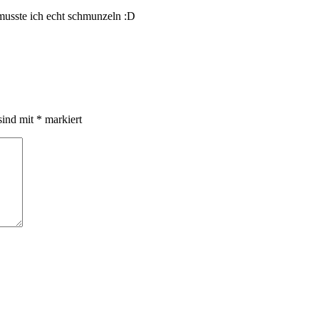
musste ich echt schmunzeln :D
sind mit
*
markiert