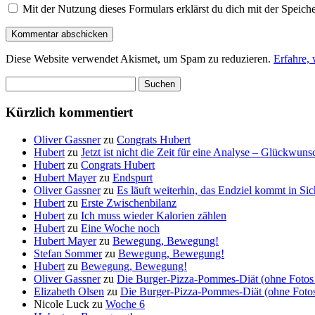
Mit der Nutzung dieses Formulars erklärst du dich mit der Speic
Diese Website verwendet Akismet, um Spam zu reduzieren.
Erfahre,
Suchen
nach:
Kürzlich kommentiert
Oliver Gassner
zu
Congrats Hubert
Hubert
zu
Jetzt ist nicht die Zeit für eine Analyse – Glückwun
Hubert
zu
Congrats Hubert
Hubert Mayer
zu
Endspurt
Oliver Gassner
zu
Es läuft weiterhin, das Endziel kommt in S
Hubert
zu
Erste Zwischenbilanz
Hubert
zu
Ich muss wieder Kalorien zählen
Hubert
zu
Eine Woche noch
Hubert Mayer
zu
Bewegung, Bewegung!
Stefan Sommer
zu
Bewegung, Bewegung!
Hubert
zu
Bewegung, Bewegung!
Oliver Gassner
zu
Die Burger-Pizza-Pommes-Diät (ohne Fotos 
Elizabeth Olsen
zu
Die Burger-Pizza-Pommes-Diät (ohne Fotos 
Nicole Luck
zu
Woche 6