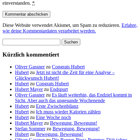
einverstanden.
*
Diese Website verwendet Akismet, um Spam zu reduzieren.
Erfahre,
wie deine Kommentardaten verarbeitet werden.
Suchen
nach:
Kürzlich kommentiert
Oliver Gassner
zu
Congrats Hubert
Hubert
zu
Jetzt ist nicht die Zeit für eine Analyse –
Glückwunsch Hubert!
Hubert
zu
Congrats Hubert
Hubert Mayer
zu
Endspurt
Oliver Gassner
zu
Es läuft weiterhin, das Endziel kommt in
Sicht. Aber auch das ungesunde Wochenende
Hubert
zu
Erste Zwischenbilanz
Hubert
zu
Ich muss wieder Kalorien zählen
Hubert
zu
Eine Woche noch
Hubert Mayer
zu
Bewegung, Bewegung!
Stefan Sommer
zu
Bewegung, Bewegung!
Hubert
zu
Bewegung, Bewegung!
Oliver Gassner
zu
Die Burger-Pizza-Pommes-Diät (ohne