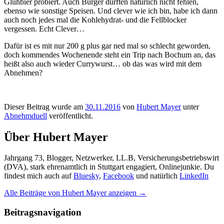
Glühbier probiert. Auch Burger durften natürlich nicht fehlen,
ebenso wie sonstige Speisen. Und clever wie ich bin, habe ich dann
auch noch jedes mal die Kohlehydrat- und die Fellblocker
vergessen. Echt Clever…
Dafür ist es mit nur 200 g plus gar ned mal so schlecht geworden,
doch kommendes Wochenende steht ein Trip nach Bochum an, das
heißt also auch wieder Currywurst… ob das was wird mit dem
Abnehmen?
Dieser Beitrag wurde am
30.11.2016
von
Hubert Mayer
unter
Abnehmduell
veröffentlicht.
Über Hubert Mayer
Jahrgang 73, Blogger, Netzwerker, LL.B, Versicherungsbetriebswirt
(DVA), stark ehrenamtlich in Stuttgart engagiert, Onlinejunkie. Du
findest mich auch auf
Bluesky
,
Facebook
und natürlich
LinkedIn
Alle Beiträge von Hubert Mayer anzeigen
→
Beitragsnavigation