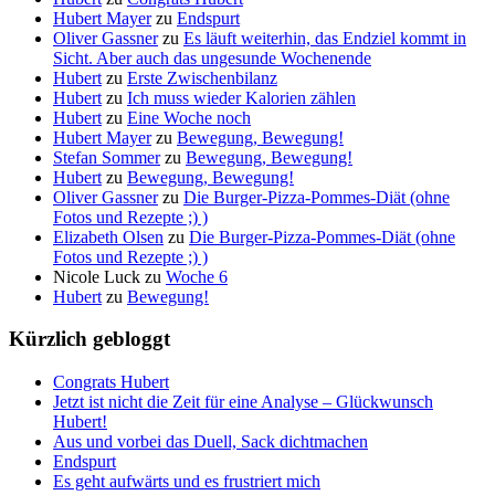
Hubert Mayer
zu
Endspurt
Oliver Gassner
zu
Es läuft weiterhin, das Endziel kommt in
Sicht. Aber auch das ungesunde Wochenende
Hubert
zu
Erste Zwischenbilanz
Hubert
zu
Ich muss wieder Kalorien zählen
Hubert
zu
Eine Woche noch
Hubert Mayer
zu
Bewegung, Bewegung!
Stefan Sommer
zu
Bewegung, Bewegung!
Hubert
zu
Bewegung, Bewegung!
Oliver Gassner
zu
Die Burger-Pizza-Pommes-Diät (ohne
Fotos und Rezepte ;) )
Elizabeth Olsen
zu
Die Burger-Pizza-Pommes-Diät (ohne
Fotos und Rezepte ;) )
Nicole Luck
zu
Woche 6
Hubert
zu
Bewegung!
Kürzlich gebloggt
Congrats Hubert
Jetzt ist nicht die Zeit für eine Analyse – Glückwunsch
Hubert!
Aus und vorbei das Duell, Sack dichtmachen
Endspurt
Es geht aufwärts und es frustriert mich