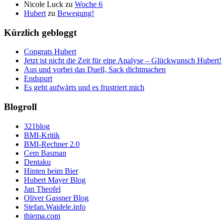
Nicole Luck
zu
Woche 6
Hubert
zu
Bewegung!
Kürzlich gebloggt
Congrats Hubert
Jetzt ist nicht die Zeit für eine Analyse – Glückwunsch Hubert!
Aus und vorbei das Duell, Sack dichtmachen
Endspurt
Es geht aufwärts und es frustriert mich
Blogroll
321blog
BMI-Kritik
BMI-Rechner 2.0
Cem Basman
Dentaku
Hinten beim Bier
Hubert Mayer Blog
Jan Theofel
Oliver Gassner Blog
Stefan.Waidele.info
thiema.com