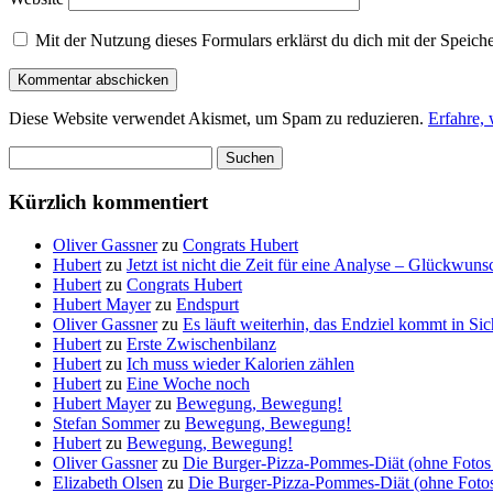
Mit der Nutzung dieses Formulars erklärst du dich mit der Speic
Diese Website verwendet Akismet, um Spam zu reduzieren.
Erfahre,
Suchen
nach:
Kürzlich kommentiert
Oliver Gassner
zu
Congrats Hubert
Hubert
zu
Jetzt ist nicht die Zeit für eine Analyse – Glückwun
Hubert
zu
Congrats Hubert
Hubert Mayer
zu
Endspurt
Oliver Gassner
zu
Es läuft weiterhin, das Endziel kommt in S
Hubert
zu
Erste Zwischenbilanz
Hubert
zu
Ich muss wieder Kalorien zählen
Hubert
zu
Eine Woche noch
Hubert Mayer
zu
Bewegung, Bewegung!
Stefan Sommer
zu
Bewegung, Bewegung!
Hubert
zu
Bewegung, Bewegung!
Oliver Gassner
zu
Die Burger-Pizza-Pommes-Diät (ohne Fotos 
Elizabeth Olsen
zu
Die Burger-Pizza-Pommes-Diät (ohne Fotos 