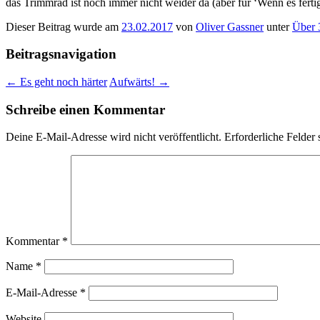
das Trimmrad ist noch immer nicht weider da (aber für ‘Wenn es fertig is
Dieser Beitrag wurde am
23.02.2017
von
Oliver Gassner
unter
Über 
Beitragsnavigation
←
Es geht noch härter
Aufwärts!
→
Schreibe einen Kommentar
Deine E-Mail-Adresse wird nicht veröffentlicht.
Erforderliche Felder 
Kommentar
*
Name
*
E-Mail-Adresse
*
Website