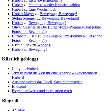
Hubert
zu
Erste Zwischenbilanz
Hubert
zu
Ich muss wieder Kalorien zählen
Hubert
zu
Eine Woche noch
Hubert Mayer
zu
Bewegung, Bewegung!
Stefan Sommer
zu
Bewegung, Bewegung!
Hubert
zu
Bewegung, Bewegung!
Oliver Gassner
zu
Die Burger-Pizza-Pommes-Diät (ohne
Fotos und Rezepte ;) )
Elizabeth Olsen
zu
Die Burger-Pizza-Pommes-Diät (ohne
Fotos und Rezepte ;) )
Nicole Luck
zu
Woche 6
Hubert
zu
Bewegung!
Kürzlich gebloggt
Congrats Hubert
Jetzt ist nicht die Zeit für eine Analyse – Glückwunsch
Hubert!
Aus und vorbei das Duell, Sack dichtmachen
Endspurt
Es geht aufwärts und es frustriert mich
Blogroll
321blog