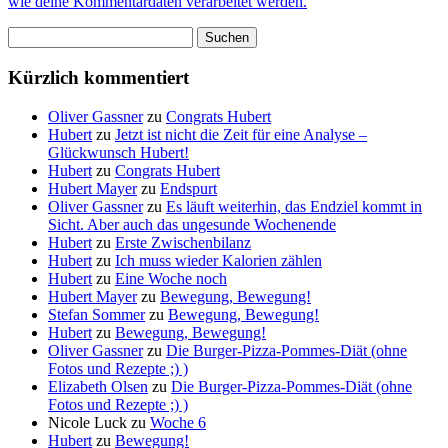
wie deine Kommentardaten verarbeitet werden.
Suchen
nach:
Kürzlich kommentiert
Oliver Gassner
zu
Congrats Hubert
Hubert
zu
Jetzt ist nicht die Zeit für eine Analyse –
Glückwunsch Hubert!
Hubert
zu
Congrats Hubert
Hubert Mayer
zu
Endspurt
Oliver Gassner
zu
Es läuft weiterhin, das Endziel kommt in
Sicht. Aber auch das ungesunde Wochenende
Hubert
zu
Erste Zwischenbilanz
Hubert
zu
Ich muss wieder Kalorien zählen
Hubert
zu
Eine Woche noch
Hubert Mayer
zu
Bewegung, Bewegung!
Stefan Sommer
zu
Bewegung, Bewegung!
Hubert
zu
Bewegung, Bewegung!
Oliver Gassner
zu
Die Burger-Pizza-Pommes-Diät (ohne
Fotos und Rezepte ;) )
Elizabeth Olsen
zu
Die Burger-Pizza-Pommes-Diät (ohne
Fotos und Rezepte ;) )
Nicole Luck
zu
Woche 6
Hubert
zu
Bewegung!