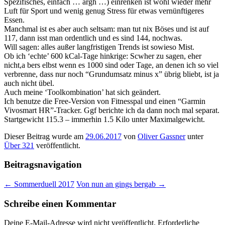
Spezifisches, einfach … argh …) einrenken ist wohl wieder mehr
Luft für Sport und wenig genug Stress für etwas vernünftigeres
Essen.
Manchmal ist es aber auch seltsam: man tut nix Böses und ist auf
117, dann isst man ordentlich und es sind 144, nochwas.
Will sagen: alles außer langfristigen Trends ist sowieso Mist.
Ob ich ‘echte’ 600 kCal-Tage hinkrige: Scwher zu sagen, eher
nicht,a bers elbst wenn es 1000 sind oder Tage, an denen ich so viel
verbrenne, dass nur noch “Grundumsatz minus x” übrig bliebt, ist ja
auch nicht übel.
Auch meine ‘Toolkombination’ hat sich geändert.
Ich benutze die Free-Version von Fitnesspal und einen “Garmin
Vivosmart HR”-Tracker. Ggf berichte ich da dann noch mal separat.
Startgewicht 115.3 – immerhin 1.5 Kilo unter Maximalgewicht.
Dieser Beitrag wurde am
29.06.2017
von
Oliver Gassner
unter
Über 321
veröffentlicht.
Beitragsnavigation
←
Sommerduell 2017
Von nun an gings bergab
→
Schreibe einen Kommentar
Deine E-Mail-Adresse wird nicht veröffentlicht.
Erforderliche