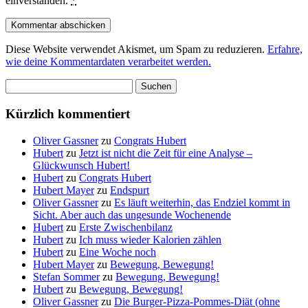
einverstanden.
*
Diese Website verwendet Akismet, um Spam zu reduzieren.
Erfahre,
wie deine Kommentardaten verarbeitet werden.
Suchen
nach:
Kürzlich kommentiert
Oliver Gassner
zu
Congrats Hubert
Hubert
zu
Jetzt ist nicht die Zeit für eine Analyse –
Glückwunsch Hubert!
Hubert
zu
Congrats Hubert
Hubert Mayer
zu
Endspurt
Oliver Gassner
zu
Es läuft weiterhin, das Endziel kommt in
Sicht. Aber auch das ungesunde Wochenende
Hubert
zu
Erste Zwischenbilanz
Hubert
zu
Ich muss wieder Kalorien zählen
Hubert
zu
Eine Woche noch
Hubert Mayer
zu
Bewegung, Bewegung!
Stefan Sommer
zu
Bewegung, Bewegung!
Hubert
zu
Bewegung, Bewegung!
Oliver Gassner
zu
Die Burger-Pizza-Pommes-Diät (ohne