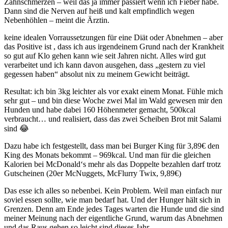
Zahnschmerzen – weil das ja immer passiert wenn ich Fieber habe.
Dann sind die Nerven auf heiß und kalt empfindlich wegen
Nebenhöhlen – meint die Ärztin.
keine idealen Vorraussetzungen für eine Diät oder Abnehmen – aber
das Positive ist , dass ich aus irgendeinem Grund nach der Krankheit
so gut auf Klo gehen kann wie seit Jahren nicht. Alles wird gut
verarbeitet und ich kann davon ausgehen, dass „gestern zu viel
gegessen haben“ absolut nix zu meinem Gewicht beiträgt.
Resultat: ich bin 3kg leichter als vor exakt einem Monat. Fühle mich
sehr gut – und bin diese Woche zwei Mal im Wald gewesen mir den
Hunden und habe dabei 160 Höhenmeter gemacht, 500kcal
verbraucht… und realisiert, dass das zwei Scheiben Brot mit Salami
sind 😂
Dazu habe ich festgestellt, dass man bei Burger King für 3,89€ den
King des Monats bekommt – 969kcal. Und man für die gleichen
Kalorien bei McDonald‘s mehr als das Doppelte bezahlen darf trotz
Gutscheinen (20er McNuggets, McFlurry Twix, 9,89€)
Das esse ich alles so nebenbei. Kein Problem. Weil man einfach nur
soviel essen sollte, wie man bedarf hat. Und der Hunger hält sich in
Grenzen. Denn am Ende jedes Tages warten die Hunde und die sind
meiner Meinung nach der eigentliche Grund, warum das Abnehmen
und das Raus gehen so leicht sind dieses Jahr