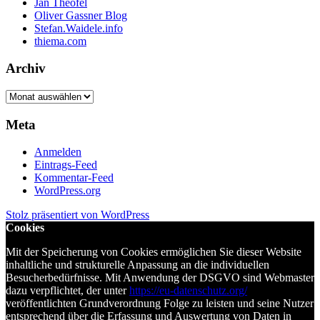
Jan Theofel
Oliver Gassner Blog
Stefan.Waidele.info
thiema.com
Archiv
Archiv
Meta
Anmelden
Eintrags-Feed
Kommentar-Feed
WordPress.org
Stolz präsentiert von WordPress
Cookies
Mit der Speicherung von Cookies ermöglichen Sie dieser Website
inhaltliche und strukturelle Anpassung an die individuellen
Besucherbedürfnisse. Mit Anwendung der DSGVO sind Webmaster
dazu verpflichtet, der unter
https://eu-datenschutz.org/
veröffentlichten Grundverordnung Folge zu leisten und seine Nutzer
entsprechend über die Erfassung und Auswertung von Daten in