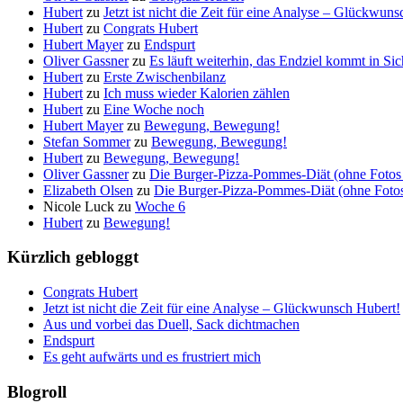
Hubert
zu
Jetzt ist nicht die Zeit für eine Analyse – Glückwun
Hubert
zu
Congrats Hubert
Hubert Mayer
zu
Endspurt
Oliver Gassner
zu
Es läuft weiterhin, das Endziel kommt in S
Hubert
zu
Erste Zwischenbilanz
Hubert
zu
Ich muss wieder Kalorien zählen
Hubert
zu
Eine Woche noch
Hubert Mayer
zu
Bewegung, Bewegung!
Stefan Sommer
zu
Bewegung, Bewegung!
Hubert
zu
Bewegung, Bewegung!
Oliver Gassner
zu
Die Burger-Pizza-Pommes-Diät (ohne Fotos 
Elizabeth Olsen
zu
Die Burger-Pizza-Pommes-Diät (ohne Fotos 
Nicole Luck
zu
Woche 6
Hubert
zu
Bewegung!
Kürzlich gebloggt
Congrats Hubert
Jetzt ist nicht die Zeit für eine Analyse – Glückwunsch Hubert!
Aus und vorbei das Duell, Sack dichtmachen
Endspurt
Es geht aufwärts und es frustriert mich
Blogroll