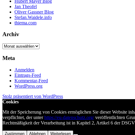
Hubert Mayer Blog
Jan Theofel
Oliver Gassner Blog
Stefan.Waidele.info
thiema.com
Archiv
Archiv
Meta
Anmelden
Eintrags-Feed
Kommentar-Feed
WordPress.org
Stolz präsentiert von WordPress
Cookies
Mit der Speicherung von Cookies ermöglichen Sie dieser Website in
verpflichtet, der unter
https://eu-datenschutz.org/
veröffentlichten Gru
Rechtmäßigkeit der Verarbeitung ist in Kapitel 2, Artikel 6 der DSG
Zustimmen
Ablehnen
Weiterlesen