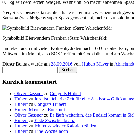
0,1 kg seit dem letzten Wiegen. Wahnsinn. So macht abnehmen Spass
Nee, Spass beiseite, tatsächlich hatte ich einmal zwischendurch gew
Samstag (was übrigens super Spass gemacht hat, mehr dazu bald in m
Symbolbild Bierwandern Franken (Start: Waischenfeld)
und eben auch mit vielen Kohlenhydraten nach 16 Uhr daher kam, bin 
Mittwoch im Monat, also SOS Treffen mit Cocktails – und am Woc
Dieser Beitrag wurde am
28.09.2016
von
Hubert Mayer
in
Abnehmdu
Suchen
nach:
Kürzlich kommentiert
Oliver Gassner
zu
Congrats Hubert
Hubert
zu
Jetzt ist nicht die Zeit für eine Analyse – Glückwun
Hubert
zu
Congrats Hubert
Hubert Mayer
zu
Endspurt
Oliver Gassner
zu
Es läuft weiterhin, das Endziel kommt in S
Hubert
zu
Erste Zwischenbilanz
Hubert
zu
Ich muss wieder Kalorien zählen
Hubert
zu
Eine Woche noch