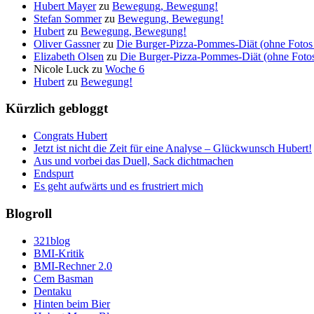
Hubert Mayer
zu
Bewegung, Bewegung!
Stefan Sommer
zu
Bewegung, Bewegung!
Hubert
zu
Bewegung, Bewegung!
Oliver Gassner
zu
Die Burger-Pizza-Pommes-Diät (ohne Fotos 
Elizabeth Olsen
zu
Die Burger-Pizza-Pommes-Diät (ohne Fotos 
Nicole Luck
zu
Woche 6
Hubert
zu
Bewegung!
Kürzlich gebloggt
Congrats Hubert
Jetzt ist nicht die Zeit für eine Analyse – Glückwunsch Hubert!
Aus und vorbei das Duell, Sack dichtmachen
Endspurt
Es geht aufwärts und es frustriert mich
Blogroll
321blog
BMI-Kritik
BMI-Rechner 2.0
Cem Basman
Dentaku
Hinten beim Bier