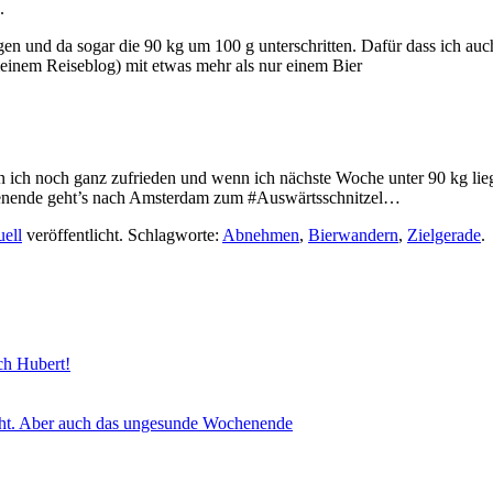
.
ogen und da sogar die 90 kg um 100 g unterschritten. Dafür dass ich a
einem Reiseblog) mit etwas mehr als nur einem Bier
ich noch ganz zufrieden und wenn ich nächste Woche unter 90 kg liege
henende geht’s nach Amsterdam zum #Auswärtsschnitzel…
ell
veröffentlicht. Schlagworte:
Abnehmen
,
Bierwandern
,
Zielgerade
.
sch Hubert!
icht. Aber auch das ungesunde Wochenende