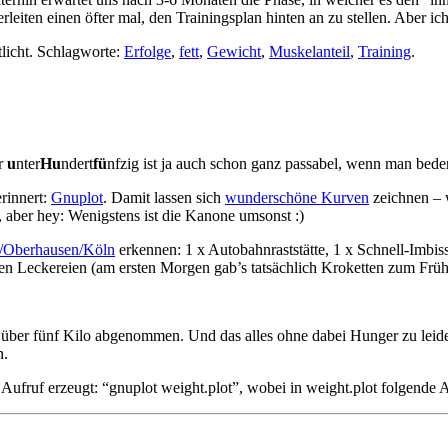
eiten einen öfter mal, den Trainingsplan hinten an zu stellen. Aber ich
licht. Schlagworte:
Erfolge
,
fett
,
Gewicht
,
Muskelanteil
,
Training
.
er
u
nter
Hu
ndert
fü
nfzig ist ja auch schon ganz passabel, wenn man bed
rinnert:
Gnuplot
. Damit lassen sich
wunderschöne Kurven
zeichnen –
, aber hey: Wenigstens ist die Kanone umsonst :)
m/Oberhausen/Köln
erkennen: 1 x Autobahnraststätte, 1 x Schnell-Imbis
en Leckereien (am ersten Morgen gab’s tatsächlich Kroketten zum Frü
en über fünf Kilo abgenommen. Und das alles ohne dabei Hunger zu lei
n.
 Aufruf erzeugt: “gnuplot weight.plot”, wobei in weight.plot folgende