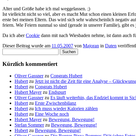
Alter und Größe habe ich mal weggelassen. ;)
Ist vielleicht nicht so viel, aber es macht Mut schon einen kleinen 
erste bei meinen Eltern. Das wird sich sehr wahrscheinlich negativ a
feiern. Wie Feiern nunmal so sind (gerade in unserer Familie), gibt 
Da ich aber
Cookie
dann mit nach Wiesbaden nehme, ist dann auch fü
Dieser Beitrag wurde am
11.05.2007
von
Majoran
in
Daten
veröffent
Suchen
nach:
Kürzlich kommentiert
Oliver Gassner
zu
Congrats Hubert
Hubert
zu
Jetzt ist nicht die Zeit für eine Analyse – Glückwun
Hubert
zu
Congrats Hubert
Hubert Mayer
zu
Endspurt
Oliver Gassner
zu
Es läuft weiterhin, das Endziel kommt in S
Hubert
zu
Erste Zwischenbilanz
Hubert
zu
Ich muss wieder Kalorien zählen
Hubert
zu
Eine Woche noch
Hubert Mayer
zu
Bewegung, Bewegung!
Stefan Sommer
zu
Bewegung, Bewegung!
Hubert
zu
Bewegung, Bewegung!
Oliver Gassner
zu
Die Burger-Pizza-Pommes-Diät (ohne Fotos 