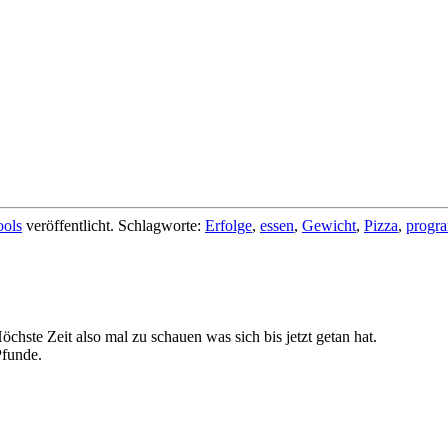
ools
veröffentlicht. Schlagworte:
Erfolge
,
essen
,
Gewicht
,
Pizza
,
progr
öchste Zeit also mal zu schauen was sich bis jetzt getan hat.
Pfunde.