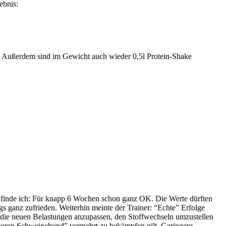
ebnis:
-) Außerdem sind im Gewicht auch wieder 0,5l Protein-Shake
em finde ich: Für knapp 6 Wochen schon ganz OK. Die Werte dürften
ings ganz zufrieden. Weiterhin meinte der Trainer: “Echte” Erfolge
n die neuen Belastungen anzupassen, den Stoffwechseln umzustellen
inneren Schweinehund” vermehrt zu bekämpfen gilt. Geringere