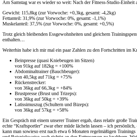
Am Samstag war es wieder so weit: Nach der Fitness-Studio-Einheit
Gewicht: 115,8kg (zur Vorwoche: +0,3kg, gesamt: -4,2kg)
Fettanteil: 31,9% (zur Vorwoche: 0%, gesamt: -1,1%)
Muskelanteil: 37,5% (zur Vorwoche: 0%, gesamt: +0,5%)
Trotz gleich bleibenden Essgewohnheiten und gleichem Trainingspens
enthalten…
Weiterhin habe ich mir mal ein paar Zahlen zu den Fortschritten im Kraf
Beinpresse (quasi Kniebeugen im Sitzen)
von 91kg auf 182kg = +100%
Abdominaltrainer (Bauchbeuger):
von 40,5kg auf 71kg = +75%
Rückenstrecker:
von 36kg auf 66,3kg = +84%
Brustpresse (Brust und Trizeps):
von 36kg auf 50kg = +39%
Latissimuszug (Schultern und Bizeps):
von 36kg auf 57kg = +58%
Ein Gespräch mit einem unserer Trainer ergab, dass relativ große Tr
echte “Kraftsportler” zwar eher müde lächeln lassen – ich persönlich, 
kann man sowieso erst nach etwa 6 Monaten regelmäßigen Trainings f
und Beispielsweise auch richtig an den Fettreserven zu knabbern. We