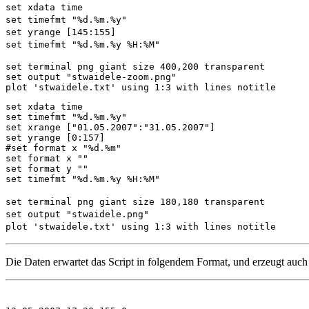
set xdata time
set timefmt "%d.%m.%y"
set yrange [145:155]
set timefmt "%d.%m.%y %H:%M"
set terminal png giant size 400,200 transparent
set output "stwaidele-zoom.png"
plot 'stwaidele.txt' using 1:3 with lines notitle
set xdata time
set timefmt "%d.%m.%y"
set xrange ["01.05.2007":"31.05.2007"]
set yrange [0:157]
#set format x "%d.%m"
set format x ""
set format y ""
set timefmt "%d.%m.%y %H:%M"
set terminal png giant size 180,180 transparent
set output "stwaidele.png"
plot 'stwaidele.txt' using 1:3 with lines notitle
Die Daten erwartet das Script in folgendem Format, und erzeugt auch n