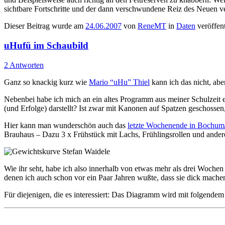
sichtbare Fortschritte und der dann verschwundene Reiz des Neuen verl
Dieser Beitrag wurde am
24.06.2007
von
ReneMT
in
Daten
veröffent
uHufü im Schaubild
2 Antworten
Ganz so knackig kurz wie
Mario “uHu” Thiel
kann ich das nicht, ab
Nebenbei habe ich mich an ein altes Programm aus meiner Schulzeit e
(und Erfolge) darstellt? Ist zwar mit Kanonen auf Spatzen geschossen
Hier kann man wunderschön auch das
letzte Wochenende in Bochu
Brauhaus – Dazu 3 x Frühstück mit Lachs, Frühlingsrollen und ander
Wie ihr seht, habe ich also innerhalb von etwas mehr als drei Woch
denen ich auch schon vor ein Paar Jahren wußte, dass sie dick mache
Für diejenigen, die es interessiert: Das Diagramm wird mit folgendem