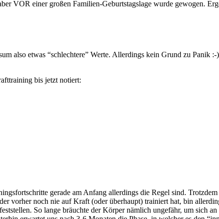
 aber VOR einer großen Familien-Geburtstagslage wurde gewogen. Erg
um also etwas “schlechtere” Werte. Allerdings kein Grund zu Panik :
ttraining bis jetzt notiert:
ainingsfortschritte gerade am Anfang allerdings die Regel sind. Trotzd
der vorher noch nie auf Kraft (oder überhaupt) trainiert hat, bin allerd
eststellen. So lange bräuchte der Körper nämlich ungefähr, um sich a
iterhin erwartet uns nach 3-6 Monaten die Phase, in welcher es den “