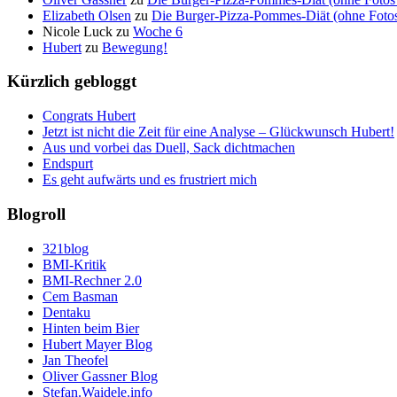
Elizabeth Olsen
zu
Die Burger-Pizza-Pommes-Diät (ohne Fotos 
Nicole Luck
zu
Woche 6
Hubert
zu
Bewegung!
Kürzlich gebloggt
Congrats Hubert
Jetzt ist nicht die Zeit für eine Analyse – Glückwunsch Hubert!
Aus und vorbei das Duell, Sack dichtmachen
Endspurt
Es geht aufwärts und es frustriert mich
Blogroll
321blog
BMI-Kritik
BMI-Rechner 2.0
Cem Basman
Dentaku
Hinten beim Bier
Hubert Mayer Blog
Jan Theofel
Oliver Gassner Blog
Stefan.Waidele.info