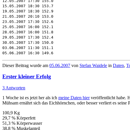
12.05.2007 17:30 155.0
15.05.2007 18:30 153.7
19.05.2007 18:30 152.9
21.05.2007 20:10 153.0
23.05.2007 17:30 152.6
25.05.2007 16:00 152.1
28.05.2007 16:00 151.8
29.05.2007 17:30 152.4
30.05.2007 17:30 150.0
03.06.2007 11:30 151.1
05.06.2007 16:30 149.6
Dieser Beitrag wurde am
05.06.2007
von
Stefan Waidele
in
Daten
,
T
Erster kleiner Erfolg
3 Antworten
1 Woche ist es jetzt her als ich
meine Daten hier
veröffentlicht habe. H
Mühsam ernährt sich das Eichhörnchen, oder besser verliert es seine 
100,9 Kg
29,7 % Körperfett
51,3 % Körperwasser
38,8 % Muskelanteil