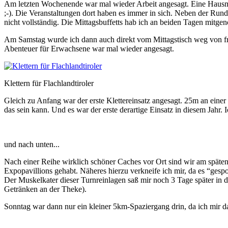
Am letzten Wochenende war mal wieder Arbeit angesagt. Eine Hausmess
;-). Die Veranstaltungen dort haben es immer in sich. Neben der Rund
nicht vollständig. Die Mittagsbuffetts hab ich an beiden Tagen mitge
Am Samstag wurde ich dann auch direkt vom Mittagstisch weg von fr
Abenteuer für Erwachsene war mal wieder angesagt.
Klettern für Flachlandtiroler
Gleich zu Anfang war der erste Klettereinsatz angesagt. 25m an eine
das sein kann. Und es war der erste derartige Einsatz in diesem Jahr.
und nach unten...
Nach einer Reihe wirklich schöner Caches vor Ort sind wir am spät
Expopavillions gehabt. Näheres hierzu verkneife ich mir, da es “gespo
Der Muskelkater dieser Turnreinlagen saß mir noch 3 Tage später in 
Getränken an der Theke).
Sonntag war dann nur ein kleiner 5km-Spaziergang drin, da ich mir 