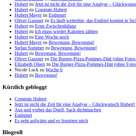
Hubert
zu
Jetzt ist nicht die Zeit für eine Analyse – Glückwun
Hubert
zu
Congrats Hubert
Hubert Mayer
zu
Endspurt
Oliver Gassner
zu
Es läuft weiterhin, das Endziel kommt in S
Hubert
zu
Erste Zwischenbilanz
Hubert
zu
Ich muss wieder Kalorien zählen
Hubert
zu
Eine Woche noch
Hubert Mayer
zu
Bewegung, Bewegung!
Stefan Sommer
zu
Bewegung, Bewegung!
Hubert
zu
Bewegung, Bewegung!
Oliver Gassner
zu
Die Burger-Pizza-Pommes-Diät (ohne Fotos 
Elizabeth Olsen
zu
Die Burger-Pizza-Pommes-Diät (ohne Fotos 
Nicole Luck
zu
Woche 6
Hubert
zu
Bewegung!
Kürzlich gebloggt
Congrats Hubert
Jetzt ist nicht die Zeit für eine Analyse – Glückwunsch Hubert!
Aus und vorbei das Duell, Sack dichtmachen
Endspurt
Es geht aufwärts und es frustriert mich
Blogroll