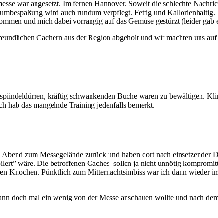
e war angesetzt. Im fernen Hannover. Soweit die schlechte Nachricht.
umbespaßung wird auch rundum verpflegt. Fettig und Kallorienhaltig. Da
nommen und mich dabei vorrangig auf das Gemüse gestürzt (leider gab es
eundlichen Cachern aus der Region abgeholt und wir machten uns auf
r spiindeldürren, kräftig schwankenden Buche waren zu bewältigen. Kli
 Ich hab das mangelnde Training jedenfalls bemerkt.
en Abend zum Messegelände zurück und haben dort nach einsetzender D
ilert” wäre. Die betroffenen Caches sollen ja nicht unnötig kompromitt
den Knochen. Pünktlich zum Mitternachtsimbiss war ich dann wieder im 
dann doch mal ein wenig von der Messe anschauen wollte und nach dem 