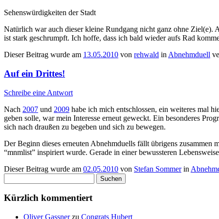
Sehenswürdigkeiten der Stadt
Natürlich war auch dieser kleine Rundgang nicht ganz ohne Ziel(e). 
ist stark geschrumpft. Ich hoffe, dass ich bald wieder aufs Rad kom
Dieser Beitrag wurde am
13.05.2010
von
rehwald
in
Abnehmduell
ve
Auf ein Drittes!
Schreibe eine Antwort
Nach
2007
und
2009
habe ich mich entschlossen, ein weiteres mal h
geben solle, war mein Interesse erneut geweckt. Ein besonderes Progr
sich nach draußen zu begeben und sich zu bewegen.
Der Beginn dieses erneuten Abnehmduells fällt übrigens zusammen m
“mnmlist” inspiriert wurde. Gerade in einer bewussteren Lebensweis
Dieser Beitrag wurde am
02.05.2010
von
Stefan Sommer
in
Abnehmd
Suchen
nach:
Kürzlich kommentiert
Oliver Gassner
zu
Congrats Hubert