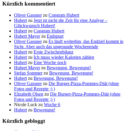
Kürzlich kommentiert
Oliver Gassner
zu
Congrats Hubert
Hubert
zu
Jetzt ist nicht die Zeit für eine Analyse –
Glückwunsch Hubert!
Hubert
zu
Congrats Hubert
Hubert Mayer
zu
Endspurt
Oliver Gassner
zu
Es läuft weiterhin, das Endziel kommt in
Sicht. Aber auch das ungesunde Wochenende
Hubert
zu
Erste Zwischenbilanz
Hubert
zu
Ich muss wieder Kalorien zählen
Hubert
zu
Eine Woche noch
Hubert Mayer
zu
Bewegung, Bewegung!
Stefan Sommer
zu
Bewegung, Bewegung!
Hubert
zu
Bewegung, Bewegung!
Oliver Gassner
zu
Die Burger-Pizza-Pommes-Diät (ohne
Fotos und Rezepte ;) )
Elizabeth Olsen
zu
Die Burger-Pizza-Pommes-Diät (ohne
Fotos und Rezepte ;) )
Nicole Luck
zu
Woche 6
Hubert
zu
Bewegung!
Kürzlich gebloggt