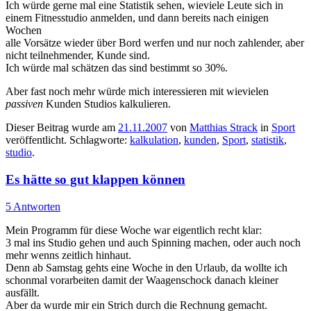
Ich würde gerne mal eine Statistik sehen, wieviele Leute sich in
einem Fitnesstudio anmelden, und dann bereits nach einigen
Wochen
alle Vorsätze wieder über Bord werfen und nur noch zahlender, aber
nicht teilnehmender, Kunde sind.
Ich würde mal schätzen das sind bestimmt so 30%.
Aber fast noch mehr würde mich interessieren mit wievielen
passiven
Kunden Studios kalkulieren.
Dieser Beitrag wurde am
21.11.2007
von
Matthias Strack
in
Sport
veröffentlicht. Schlagworte:
kalkulation
,
kunden
,
Sport
,
statistik
,
studio
.
Es hätte so gut klappen können
5 Antworten
Mein Programm für diese Woche war eigentlich recht klar:
3 mal ins Studio gehen und auch Spinning machen, oder auch noch
mehr wenns zeitlich hinhaut.
Denn ab Samstag gehts eine Woche in den Urlaub, da wollte ich
schonmal vorarbeiten damit der Waagenschock danach kleiner
ausfällt.
Aber da wurde mir ein Strich durch die Rechnung gemacht.