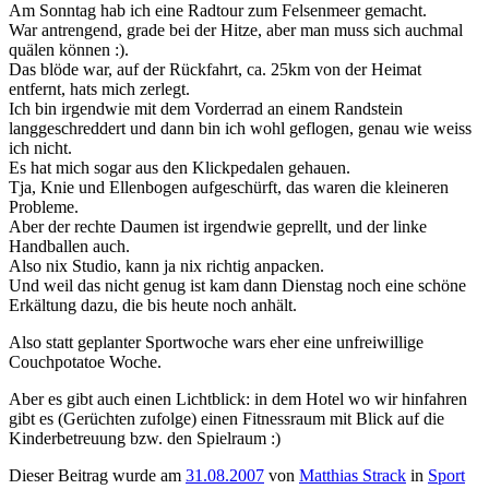
Am Sonntag hab ich eine Radtour zum Felsenmeer gemacht.
War antrengend, grade bei der Hitze, aber man muss sich auchmal
quälen können :).
Das blöde war, auf der Rückfahrt, ca. 25km von der Heimat
entfernt, hats mich zerlegt.
Ich bin irgendwie mit dem Vorderrad an einem Randstein
langgeschreddert und dann bin ich wohl geflogen, genau wie weiss
ich nicht.
Es hat mich sogar aus den Klickpedalen gehauen.
Tja, Knie und Ellenbogen aufgeschürft, das waren die kleineren
Probleme.
Aber der rechte Daumen ist irgendwie geprellt, und der linke
Handballen auch.
Also nix Studio, kann ja nix richtig anpacken.
Und weil das nicht genug ist kam dann Dienstag noch eine schöne
Erkältung dazu, die bis heute noch anhält.
Also statt geplanter Sportwoche wars eher eine unfreiwillige
Couchpotatoe Woche.
Aber es gibt auch einen Lichtblick: in dem Hotel wo wir hinfahren
gibt es (Gerüchten zufolge) einen Fitnessraum mit Blick auf die
Kinderbetreuung bzw. den Spielraum :)
Dieser Beitrag wurde am
31.08.2007
von
Matthias Strack
in
Sport