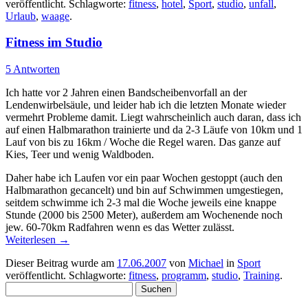
veröffentlicht. Schlagworte:
fitness
,
hotel
,
Sport
,
studio
,
unfall
,
Urlaub
,
waage
.
Fitness im Studio
5 Antworten
Ich hatte vor 2 Jahren einen Bandscheibenvorfall an der
Lendenwirbelsäule, und leider hab ich die letzten Monate wieder
vermehrt Probleme damit. Liegt wahrscheinlich auch daran, dass ich
auf einen Halbmarathon trainierte und da 2-3 Läufe von 10km und 1
Lauf von bis zu 16km / Woche die Regel waren. Das ganze auf
Kies, Teer und wenig Waldboden.
Daher habe ich Laufen vor ein paar Wochen gestoppt (auch den
Halbmarathon gecancelt) und bin auf Schwimmen umgestiegen,
seitdem schwimme ich 2-3 mal die Woche jeweils eine knappe
Stunde (2000 bis 2500 Meter), außerdem am Wochenende noch
jew. 60-70km Radfahren wenn es das Wetter zulässt.
Weiterlesen
→
Dieser Beitrag wurde am
17.06.2007
von
Michael
in
Sport
veröffentlicht. Schlagworte:
fitness
,
programm
,
studio
,
Training
.
Suchen
nach: