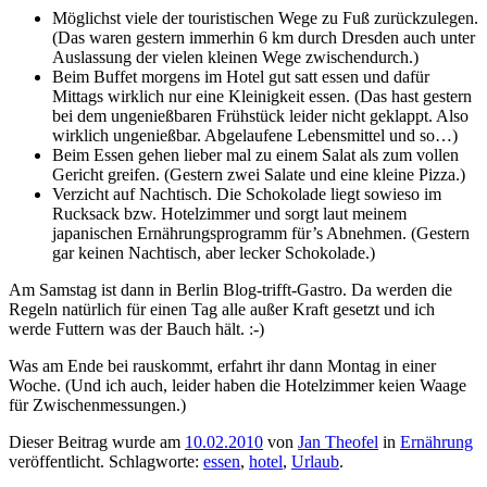
Möglichst viele der touristischen Wege zu Fuß zurückzulegen.
(Das waren gestern immerhin 6 km durch Dresden auch unter
Auslassung der vielen kleinen Wege zwischendurch.)
Beim Buffet morgens im Hotel gut satt essen und dafür
Mittags wirklich nur eine Kleinigkeit essen. (Das hast gestern
bei dem ungenießbaren Frühstück leider nicht geklappt. Also
wirklich ungenießbar. Abgelaufene Lebensmittel und so…)
Beim Essen gehen lieber mal zu einem Salat als zum vollen
Gericht greifen. (Gestern zwei Salate und eine kleine Pizza.)
Verzicht auf Nachtisch. Die Schokolade liegt sowieso im
Rucksack bzw. Hotelzimmer und sorgt laut meinem
japanischen Ernährungsprogramm für’s Abnehmen. (Gestern
gar keinen Nachtisch, aber lecker Schokolade.)
Am Samstag ist dann in Berlin Blog-trifft-Gastro. Da werden die
Regeln natürlich für einen Tag alle außer Kraft gesetzt und ich
werde Futtern was der Bauch hält. :-)
Was am Ende bei rauskommt, erfahrt ihr dann Montag in einer
Woche. (Und ich auch, leider haben die Hotelzimmer keien Waage
für Zwischenmessungen.)
Dieser Beitrag wurde am
10.02.2010
von
Jan Theofel
in
Ernährung
veröffentlicht. Schlagworte:
essen
,
hotel
,
Urlaub
.