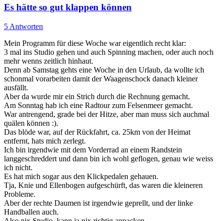
Es hätte so gut klappen können
5 Antworten
Mein Programm für diese Woche war eigentlich recht klar:
3 mal ins Studio gehen und auch Spinning machen, oder auch noch
mehr wenns zeitlich hinhaut.
Denn ab Samstag gehts eine Woche in den Urlaub, da wollte ich
schonmal vorarbeiten damit der Waagenschock danach kleiner
ausfällt.
Aber da wurde mir ein Strich durch die Rechnung gemacht.
Am Sonntag hab ich eine Radtour zum Felsenmeer gemacht.
War antrengend, grade bei der Hitze, aber man muss sich auchmal
quälen können :).
Das blöde war, auf der Rückfahrt, ca. 25km von der Heimat
entfernt, hats mich zerlegt.
Ich bin irgendwie mit dem Vorderrad an einem Randstein
langgeschreddert und dann bin ich wohl geflogen, genau wie weiss
ich nicht.
Es hat mich sogar aus den Klickpedalen gehauen.
Tja, Knie und Ellenbogen aufgeschürft, das waren die kleineren
Probleme.
Aber der rechte Daumen ist irgendwie geprellt, und der linke
Handballen auch.
Also nix Studio, kann ja nix richtig anpacken.