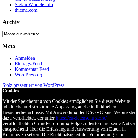
Stefan.Waidele.info
thiema.com
Archiv
Archiv
Meta
Anmelden
Eintrags-Feed
Kommentar-Feed
WordPress.org
Stolz präsentiert von WordPress
Cookies
Mit der Speicherung von Cookies ermöglichen Sie dieser Website
inhaltliche und strukturelle Anpassung an die individuellen
Besucherbedürfnisse. Mit Anwendung der DSGVO sind Webmaster
dazu verpflichtet, der unter
https://eu-datenschutz.org/
veröffentlichten Grundverordnung Folge zu leisten und seine Nutzer
entsprechend über die Erfassung und Auswertung von Daten in
Kenntnis zu setzen. Die Rechtmäßigkeit der Verarbeitung ist in