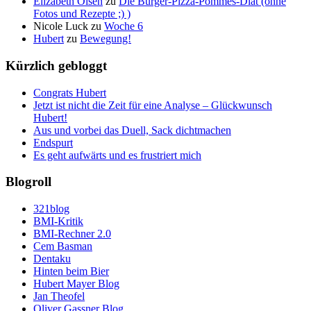
Elizabeth Olsen
zu
Die Burger-Pizza-Pommes-Diät (ohne
Fotos und Rezepte ;) )
Nicole Luck
zu
Woche 6
Hubert
zu
Bewegung!
Kürzlich gebloggt
Congrats Hubert
Jetzt ist nicht die Zeit für eine Analyse – Glückwunsch
Hubert!
Aus und vorbei das Duell, Sack dichtmachen
Endspurt
Es geht aufwärts und es frustriert mich
Blogroll
321blog
BMI-Kritik
BMI-Rechner 2.0
Cem Basman
Dentaku
Hinten beim Bier
Hubert Mayer Blog
Jan Theofel
Oliver Gassner Blog