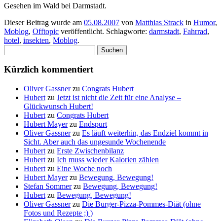
Gesehen im Wald bei Darmstadt.
Dieser Beitrag wurde am
05.08.2007
von
Matthias Strack
in
Humor
,
Moblog
,
Offtopic
veröffentlicht. Schlagworte:
darmstadt
,
Fahrrad
,
hotel
,
insekten
,
Moblog
.
Suchen
nach:
Kürzlich kommentiert
Oliver Gassner
zu
Congrats Hubert
Hubert
zu
Jetzt ist nicht die Zeit für eine Analyse –
Glückwunsch Hubert!
Hubert
zu
Congrats Hubert
Hubert Mayer
zu
Endspurt
Oliver Gassner
zu
Es läuft weiterhin, das Endziel kommt in
Sicht. Aber auch das ungesunde Wochenende
Hubert
zu
Erste Zwischenbilanz
Hubert
zu
Ich muss wieder Kalorien zählen
Hubert
zu
Eine Woche noch
Hubert Mayer
zu
Bewegung, Bewegung!
Stefan Sommer
zu
Bewegung, Bewegung!
Hubert
zu
Bewegung, Bewegung!
Oliver Gassner
zu
Die Burger-Pizza-Pommes-Diät (ohne
Fotos und Rezepte ;) )