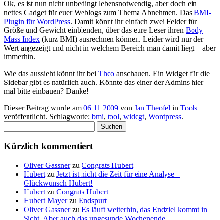
Ok, es ist nun nicht unbedingt lebensnotwendig, aber doch ein
nettes Gadget für euer Weblogs zum Thema Abnehmen. Das
BMI-
Plugin für WordPress
. Damit könnt ihr einfach zwei Felder für
Größe und Gewicht einblenden, über das eure Leser ihren
Body
Mass Index
(kurz BMI) ausrechnen können. Leider wird nur der
Wert angezeigt und nicht in welchem Bereich man damit liegt – aber
immerhin.
Wie das aussieht könnt ihr bei
Theo
anschauen. Ein Widget für die
Sidebar gibt es natürlich auch. Könnte das einer der Admins hier
mal bitte einbauen? Danke!
Dieser Beitrag wurde am
06.11.2009
von
Jan Theofel
in
Tools
veröffentlicht. Schlagworte:
bmi
,
tool
,
widegt
,
Wordpress
.
Suchen
nach:
Kürzlich kommentiert
Oliver Gassner
zu
Congrats Hubert
Hubert
zu
Jetzt ist nicht die Zeit für eine Analyse –
Glückwunsch Hubert!
Hubert
zu
Congrats Hubert
Hubert Mayer
zu
Endspurt
Oliver Gassner
zu
Es läuft weiterhin, das Endziel kommt in
Sicht. Aber auch das ungesunde Wochenende