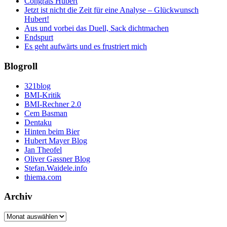
Congrats Hubert
Jetzt ist nicht die Zeit für eine Analyse – Glückwunsch
Hubert!
Aus und vorbei das Duell, Sack dichtmachen
Endspurt
Es geht aufwärts und es frustriert mich
Blogroll
321blog
BMI-Kritik
BMI-Rechner 2.0
Cem Basman
Dentaku
Hinten beim Bier
Hubert Mayer Blog
Jan Theofel
Oliver Gassner Blog
Stefan.Waidele.info
thiema.com
Archiv
Archiv