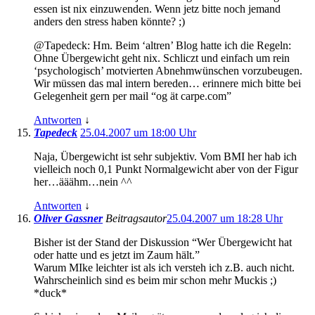
essen ist nix einzuwenden. Wenn jetz bitte noch jemand
anders den stress haben könnte? ;)
@Tapedeck: Hm. Beim ‘altren’ Blog hatte ich die Regeln:
Ohne Übergewicht geht nix. Schliczt und einfach um rein
‘psychologisch’ motvierten Abnehmwünschen vorzubeugen.
Wir müssen das mal intern bereden… erinnere mich bitte bei
Gelegenheit gern per mail “og ät carpe.com”
Antworten
↓
Tapedeck
25.04.2007 um 18:00 Uhr
Naja, Übergewicht ist sehr subjektiv. Vom BMI her hab ich
vielleich noch 0,1 Punkt Normalgewicht aber von der Figur
her…ääähm…nein ^^
Antworten
↓
Oliver Gassner
Beitragsautor
25.04.2007 um 18:28 Uhr
Bisher ist der Stand der Diskussion “Wer Übergewicht hat
oder hatte und es jetzt im Zaum hält.”
Warum MIke leichter ist als ich versteh ich z.B. auch nicht.
Wahrscheinlich sind es beim mir schon mehr Muckis ;)
*duck*