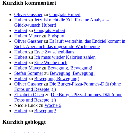
Kürzlich kommentiert
Oliver Gassner
zu
Congrats Hubert
Hubert
zu
Jetzt ist nicht die Zeit für eine Analyse –
Glückwunsch Hubert!
Hubert
zu
Congrats Hubert
Hubert Mayer
zu
Endspurt
Oliver Gassner
zu
Es läuft weiterhin, das Endziel kommt in
Sicht. Aber auch das ungesunde Wochenende
Hubert
zu
Erste Zwischenbilanz
Hubert
zu
Ich muss wieder Kalorien zählen
Hubert
zu
Eine Woche noch
Hubert Mayer
zu
Bewegung, Bewegung!
Stefan Sommer
zu
Bewegung, Bewegung!
Hubert
zu
Bewegung, Bewegung!
Oliver Gassner
zu
Die Burger-Pizza-Pommes-Diät (ohne
Fotos und Rezepte ;) )
Elizabeth Olsen
zu
Die Burger-Pizza-Pommes-Diät (ohne
Fotos und Rezepte ;) )
Nicole Luck
zu
Woche 6
Hubert
zu
Bewegung!
Kürzlich gebloggt