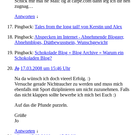
Schick mir mal ne Mail: og ät carpe.com dann leg ich dir nen
zugnag…
Antworten
↓
Pingback:
Tales from the long tail! von Kerstin und Alex
Pingback:
Abspecken im Internet - Abnehmende Blogger,
Abnehmblogs, Diätbewusstsein, Wunschgewicht
Pingback:
Schokolade Blog » Blog Archive » Warum ein
Schokoladen Blog?
Jo
17.03.2008 um 15:46 Uhr
Na da wünsch ich doch vieeel Erfolg. :)
Versuche gerade Nichtraucher zu werden und muss mich
ebenfalls mit Sport diziplinieren um nicht zuzunehmen. Falls
das nicht klappen sollte bewerbe ich mich bei Euch :)
Auf das die Pfunde purzeln.
Grüße
Jo
Antworten
↓