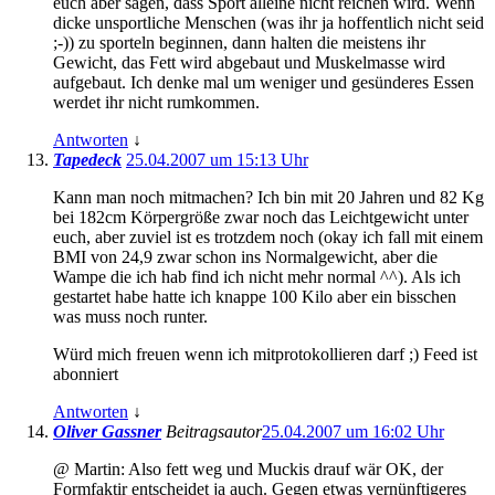
euch aber sagen, dass Sport alleine nicht reichen wird. Wenn
dicke unsportliche Menschen (was ihr ja hoffentlich nicht seid
;-)) zu sporteln beginnen, dann halten die meistens ihr
Gewicht, das Fett wird abgebaut und Muskelmasse wird
aufgebaut. Ich denke mal um weniger und gesünderes Essen
werdet ihr nicht rumkommen.
Antworten
↓
Tapedeck
25.04.2007 um 15:13 Uhr
Kann man noch mitmachen? Ich bin mit 20 Jahren und 82 Kg
bei 182cm Körpergröße zwar noch das Leichtgewicht unter
euch, aber zuviel ist es trotzdem noch (okay ich fall mit einem
BMI von 24,9 zwar schon ins Normalgewicht, aber die
Wampe die ich hab find ich nicht mehr normal ^^). Als ich
gestartet habe hatte ich knappe 100 Kilo aber ein bisschen
was muss noch runter.
Würd mich freuen wenn ich mitprotokollieren darf ;) Feed ist
abonniert
Antworten
↓
Oliver Gassner
Beitragsautor
25.04.2007 um 16:02 Uhr
@ Martin: Also fett weg und Muckis drauf wär OK, der
Formfaktir entscheidet ja auch. Gegen etwas vernünftigeres