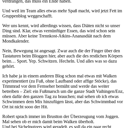
verdrängen, das muss ein Ende haben.
Und weil im Team alles etwas mehr Spaß macht, wird jetzt Fett im
Gruppenblog weggeschafft.
Wer uns kennt, wird allerdings wissen, dass Diäten nicht so unser
Ding sind. Klar, etwas vernünftiger Essen, das wird schon sein
müssen. Aber keine Trennkost-Atkins-Ananasdiät nach dem
Mondkalender.
Nein, Bewegung ist angesagt. Zwar auch die der Finger über den
Tastaturen beim Bloggen hier, aber auch die des restlichen Körpers
beim… Sport. Yep. Schwitzen. Hecheln. Und alles was so dazu
gehört.
Ich habe ja in einem anderen Blog schon mal etwas mit Walken
experimentiert (zu Fuß, ohne Laufband oder affige Stöcke), das
Trimmrad vor dem Fernseher bemüht und werde das weiter
betreiben – Ziel: ein Fußmarsch um die ganze Stadt Vaihingen/Enz,
ohen dafür den ganzen Tag zu brauchen; mal sehen ob ich etwas
Schwimmen dem Mix hinzufügen lässt, aber das Schwimmbad vor
Ort ist nicht sooo der Hit.
Robert sprach immer im Brustton der Überzeugung vom Joggen.
Mal sehen ob er mich damit beim Walken überholt.
Und bei Sichelputzers wird geradelt. es soll da ein paar recht