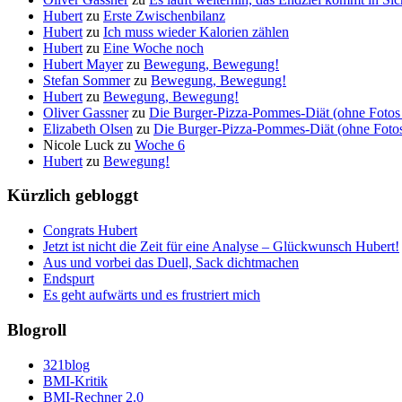
Hubert
zu
Erste Zwischenbilanz
Hubert
zu
Ich muss wieder Kalorien zählen
Hubert
zu
Eine Woche noch
Hubert Mayer
zu
Bewegung, Bewegung!
Stefan Sommer
zu
Bewegung, Bewegung!
Hubert
zu
Bewegung, Bewegung!
Oliver Gassner
zu
Die Burger-Pizza-Pommes-Diät (ohne Fotos 
Elizabeth Olsen
zu
Die Burger-Pizza-Pommes-Diät (ohne Fotos 
Nicole Luck
zu
Woche 6
Hubert
zu
Bewegung!
Kürzlich gebloggt
Congrats Hubert
Jetzt ist nicht die Zeit für eine Analyse – Glückwunsch Hubert!
Aus und vorbei das Duell, Sack dichtmachen
Endspurt
Es geht aufwärts und es frustriert mich
Blogroll
321blog
BMI-Kritik
BMI-Rechner 2.0