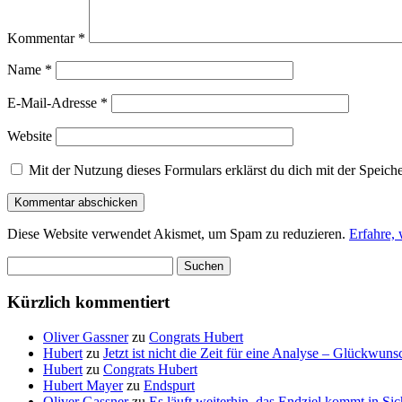
Kommentar
*
Name
*
E-Mail-Adresse
*
Website
Mit der Nutzung dieses Formulars erklärst du dich mit der Speic
Diese Website verwendet Akismet, um Spam zu reduzieren.
Erfahre,
Suchen
nach:
Kürzlich kommentiert
Oliver Gassner
zu
Congrats Hubert
Hubert
zu
Jetzt ist nicht die Zeit für eine Analyse – Glückwun
Hubert
zu
Congrats Hubert
Hubert Mayer
zu
Endspurt
Oliver Gassner
zu
Es läuft weiterhin, das Endziel kommt in S