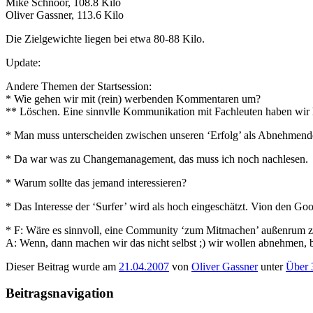
Mike Schnoor, 108.8 Kilo
Oliver Gassner, 113.6 Kilo
Die Zielgewichte liegen bei etwa 80-88 Kilo.
Update:
Andere Themen der Startsession:
* Wie gehen wir mit (rein) werbenden Kommentaren um?
** Löschen. Eine sinnvlle Kommunikation mit Fachleuten haben wir 
* Man muss unterscheiden zwischen unseren ‘Erfolg’ als Abnehmende
* Da war was zu Changemanagement, das muss ich noch nachlesen.
* Warum sollte das jemand interessieren?
* Das Interesse der ‘Surfer’ wird als hoch eingeschätzt. Vion den Go
* F: Wäre es sinnvoll, eine Community ‘zum Mitmachen’ außenrum 
A: Wenn, dann machen wir das nicht selbst ;) wir wollen abnehmen,
Dieser Beitrag wurde am
21.04.2007
von
Oliver Gassner
unter
Über 
Beitragsnavigation