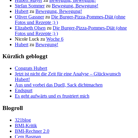
Hubert Mayer
zu
Bewegung, Bewegung!
Stefan Sommer
zu
Bewegung, Bewegung!
Hubert
zu
Bewegung, Bewegung!
Oliver Gassner
zu
Die Burger-Pizza-Pommes-Diät (ohne
Fotos und Rezepte ;) )
Elizabeth Olsen
zu
Die Burger-Pizza-Pommes-Diät (ohne
Fotos und Rezepte ;) )
Nicole Luck
zu
Woche 6
Hubert
zu
Bewegung!
Kürzlich gebloggt
Congrats Hubert
Jetzt ist nicht die Zeit für eine Analyse – Glückwunsch
Hubert!
Aus und vorbei das Duell, Sack dichtmachen
Endspurt
Es geht aufwärts und es frustriert mich
Blogroll
321blog
BMI-Kritik
BMI-Rechner 2.0
Cem Basman