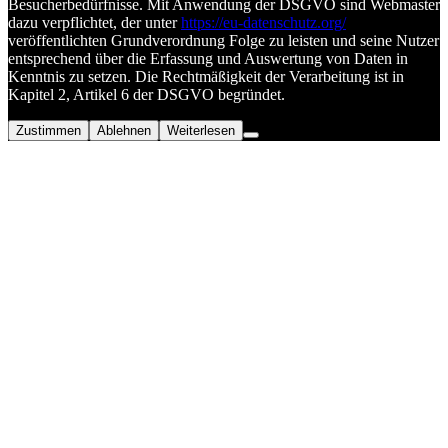
Besucherbedürfnisse. Mit Anwendung der DSGVO sind Webmaster
dazu verpflichtet, der unter
https://eu-datenschutz.org/
veröffentlichten Grundverordnung Folge zu leisten und seine Nutzer
entsprechend über die Erfassung und Auswertung von Daten in
Kenntnis zu setzen. Die Rechtmäßigkeit der Verarbeitung ist in
Kapitel 2, Artikel 6 der DSGVO begründet.
Zustimmen
Ablehnen
Weiterlesen