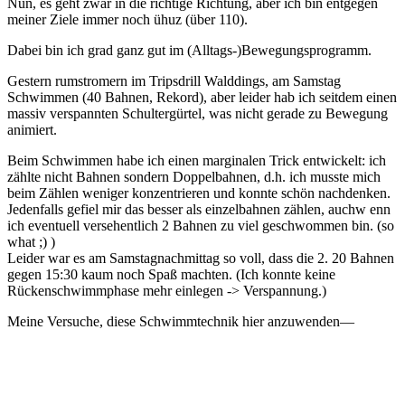
Nun, es geht zwar in die richtige Richtung, aber ich bin entgegen
meiner Ziele immer noch ühuz (über 110).
Dabei bin ich grad ganz gut im (Alltags-)Bewegungsprogramm.
Gestern rumstromern im Tripsdrill Walddings, am Samstag
Schwimmen (40 Bahnen, Rekord), aber leider hab ich seitdem einen
massiv verspannten Schultergürtel, was nicht gerade zu Bewegung
animiert.
Beim Schwimmen habe ich einen marginalen Trick entwickelt: ich
zählte nicht Bahnen sondern Doppelbahnen, d.h. ich musste mich
beim Zählen weniger konzentrieren und konnte schön nachdenken.
Jedenfalls gefiel mir das besser als einzelbahnen zählen, auchw enn
ich eventuell versehentlich 2 Bahnen zu viel geschwommen bin. (so
what ;) )
Leider war es am Samstagnachmittag so voll, dass die 2. 20 Bahnen
gegen 15:30 kaum noch Spaß machten. (Ich konnte keine
Rückenschwimmphase mehr einlegen -> Verspannung.)
Meine Versuche, diese Schwimmtechnik hier anzuwenden—