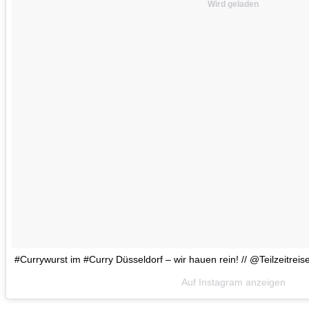
Wird geladen
#Currywurst im #Curry Düsseldorf – wir hauen rein! // @Teilzeitreis
Auf Instagram anzeigen