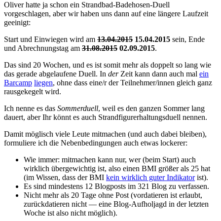
Oliver hatte ja schon ein Strandbad-Badehosen-Duell
vorgeschlagen, aber wir haben uns dann auf eine längere Laufzeit
geeinigt:
Start und Einwiegen wird am
13.04.2015
15.04.2015
sein, Ende
und Abrechnungstag am
31.08.2015
02.09.2015
.
Das sind 20 Wochen, und es ist somit mehr als doppelt so lang wie
das gerade abgelaufene Duell. In
der
Zeit kann dann auch mal
ein
Barcamp
liegen
, ohne dass eine/r der Teilnehmer/innen gleich ganz
rausgekegelt wird.
Ich nenne es das
Sommerduell
, weil es den ganzen Sommer lang
dauert, aber Ihr könnt es auch Strandfigurerhaltungsduell nennen.
Damit möglisch viele Leute mitmachen (und auch dabei bleiben),
formuliere ich die Nebenbedingungen auch etwas lockerer:
Wie immer: mitmachen kann nur, wer (beim Start) auch
wirklich übergewichtig ist, also einen BMI größer als 25 hat
(im Wissen, dass der BMI
kein wirklich guter Indikator
ist).
Es sind mindestens 12 Blogposts im 321 Blog zu verfassen.
Nicht mehr als 20 Tage ohne Post (vordatieren ist erlaubt,
zurückdatieren nicht — eine Blog-Aufholjagd in der letzten
Woche ist also nicht möglich).