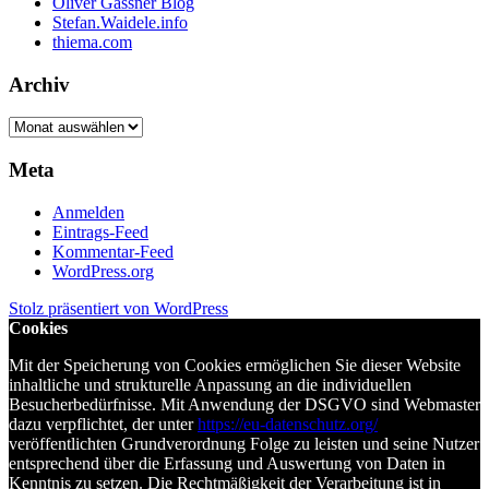
Oliver Gassner Blog
Stefan.Waidele.info
thiema.com
Archiv
Archiv
Meta
Anmelden
Eintrags-Feed
Kommentar-Feed
WordPress.org
Stolz präsentiert von WordPress
Cookies
Mit der Speicherung von Cookies ermöglichen Sie dieser Website
inhaltliche und strukturelle Anpassung an die individuellen
Besucherbedürfnisse. Mit Anwendung der DSGVO sind Webmaster
dazu verpflichtet, der unter
https://eu-datenschutz.org/
veröffentlichten Grundverordnung Folge zu leisten und seine Nutzer
entsprechend über die Erfassung und Auswertung von Daten in
Kenntnis zu setzen. Die Rechtmäßigkeit der Verarbeitung ist in