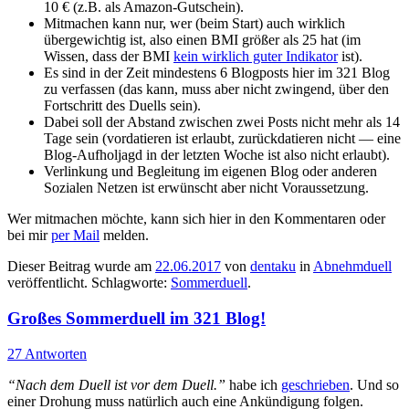
10 € (z.B. als Amazon-Gutschein).
Mitmachen kann nur, wer (beim Start) auch wirklich
übergewichtig ist, also einen BMI größer als 25 hat (im
Wissen, dass der BMI
kein wirklich guter Indikator
ist).
Es sind in der Zeit mindestens 6 Blogposts hier im 321 Blog
zu verfassen (das kann, muss aber nicht zwingend, über den
Fortschritt des Duells sein).
Dabei soll der Abstand zwischen zwei Posts nicht mehr als 14
Tage sein (vordatieren ist erlaubt, zurückdatieren nicht — eine
Blog-Aufholjagd in der letzten Woche ist also nicht erlaubt).
Verlinkung und Begleitung im eigenen Blog oder anderen
Sozialen Netzen ist erwünscht aber nicht Voraussetzung.
Wer mitmachen möchte, kann sich hier in den Kommentaren oder
bei mir
per Mail
melden.
Dieser Beitrag wurde am
22.06.2017
von
dentaku
in
Abnehmduell
veröffentlicht. Schlagworte:
Sommerduell
.
Großes Sommerduell im 321 Blog!
27 Antworten
“Nach dem Duell ist vor dem Duell.”
habe ich
geschrieben
. Und so
einer Drohung muss natürlich auch eine Ankündigung folgen.