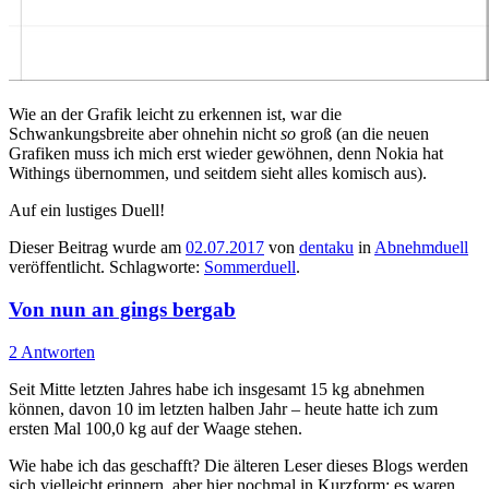
Wie an der Grafik leicht zu erkennen ist, war die
Schwankungsbreite aber ohnehin nicht
so
groß (an die neuen
Grafiken muss ich mich erst wieder gewöhnen, denn Nokia hat
Withings übernommen, und seitdem sieht alles komisch aus).
Auf ein lustiges Duell!
Dieser Beitrag wurde am
02.07.2017
von
dentaku
in
Abnehmduell
veröffentlicht. Schlagworte:
Sommerduell
.
Von nun an gings bergab
2 Antworten
Seit Mitte letzten Jahres habe ich insgesamt 15 kg abnehmen
können, davon 10 im letzten halben Jahr – heute hatte ich zum
ersten Mal 100,0 kg auf der Waage stehen.
Wie habe ich das geschafft? Die älteren Leser dieses Blogs werden
sich vielleicht erinnern, aber hier nochmal in Kurzform: es waren