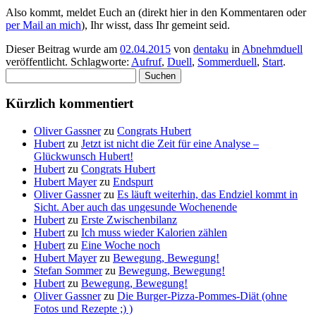
Also kommt, meldet Euch an (direkt hier in den Kommentaren oder
per Mail an mich
), Ihr wisst, dass Ihr gemeint seid.
Dieser Beitrag wurde am
02.04.2015
von
dentaku
in
Abnehmduell
veröffentlicht. Schlagworte:
Aufruf
,
Duell
,
Sommerduell
,
Start
.
Suchen
nach:
Kürzlich kommentiert
Oliver Gassner
zu
Congrats Hubert
Hubert
zu
Jetzt ist nicht die Zeit für eine Analyse –
Glückwunsch Hubert!
Hubert
zu
Congrats Hubert
Hubert Mayer
zu
Endspurt
Oliver Gassner
zu
Es läuft weiterhin, das Endziel kommt in
Sicht. Aber auch das ungesunde Wochenende
Hubert
zu
Erste Zwischenbilanz
Hubert
zu
Ich muss wieder Kalorien zählen
Hubert
zu
Eine Woche noch
Hubert Mayer
zu
Bewegung, Bewegung!
Stefan Sommer
zu
Bewegung, Bewegung!
Hubert
zu
Bewegung, Bewegung!
Oliver Gassner
zu
Die Burger-Pizza-Pommes-Diät (ohne
Fotos und Rezepte ;) )