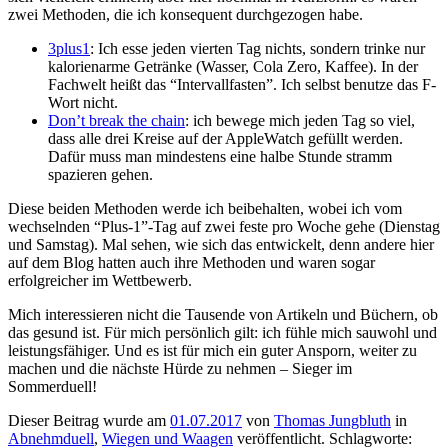
zwei Methoden, die ich konsequent durchgezogen habe.
3plus1
: Ich esse jeden vierten Tag nichts, sondern trinke nur
kalorienarme Getränke (Wasser, Cola Zero, Kaffee). In der
Fachwelt heißt das “Intervallfasten”. Ich selbst benutze das F-
Wort nicht.
Don’t break the chain
: ich bewege mich jeden Tag so viel,
dass alle drei Kreise auf der AppleWatch gefüllt werden.
Dafür muss man mindestens eine halbe Stunde stramm
spazieren gehen.
Diese beiden Methoden werde ich beibehalten, wobei ich vom
wechselnden “Plus-1”-Tag auf zwei feste pro Woche gehe (Dienstag
und Samstag). Mal sehen, wie sich das entwickelt, denn andere hier
auf dem Blog hatten auch ihre Methoden und waren sogar
erfolgreicher im Wettbewerb.
Mich interessieren nicht die Tausende von Artikeln und Büchern, ob
das gesund ist. Für mich persönlich gilt: ich fühle mich sauwohl und
leistungsfähiger. Und es ist für mich ein guter Ansporn, weiter zu
machen und die nächste Hürde zu nehmen – Sieger im
Sommerduell!
Dieser Beitrag wurde am
01.07.2017
von
Thomas Jungbluth
in
Abnehmduell
,
Wiegen und Waagen
veröffentlicht. Schlagworte: