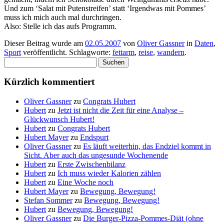
Und zum ‘Salat mit Putenstreifen’ statt ‘Irgendwas mit Pommes’
muss ich mich auch mal durchringen.
Also: Stelle ich das aufs Programm.
Dieser Beitrag wurde am
02.05.2007
von
Oliver Gassner
in
Daten
,
Sport
veröffentlicht. Schlagworte:
fettarm
,
reise
,
wandern
.
Suchen
nach:
Kürzlich kommentiert
Oliver Gassner
zu
Congrats Hubert
Hubert
zu
Jetzt ist nicht die Zeit für eine Analyse –
Glückwunsch Hubert!
Hubert
zu
Congrats Hubert
Hubert Mayer
zu
Endspurt
Oliver Gassner
zu
Es läuft weiterhin, das Endziel kommt in
Sicht. Aber auch das ungesunde Wochenende
Hubert
zu
Erste Zwischenbilanz
Hubert
zu
Ich muss wieder Kalorien zählen
Hubert
zu
Eine Woche noch
Hubert Mayer
zu
Bewegung, Bewegung!
Stefan Sommer
zu
Bewegung, Bewegung!
Hubert
zu
Bewegung, Bewegung!
Oliver Gassner
zu
Die Burger-Pizza-Pommes-Diät (ohne