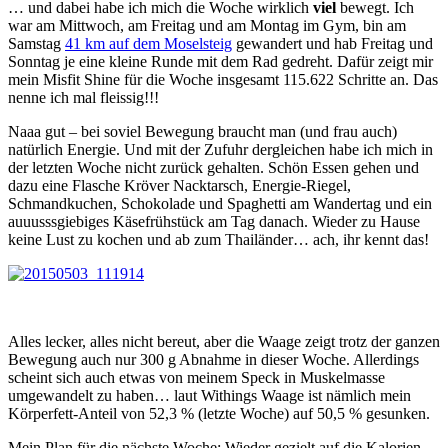
… und dabei habe ich mich die Woche wirklich
viel
bewegt. Ich
war am Mittwoch, am Freitag und am Montag im Gym, bin am
Samstag
41 km auf dem Moselsteig
gewandert und hab Freitag und
Sonntag je eine kleine Runde mit dem Rad gedreht. Dafür zeigt mir
mein Misfit Shine für die Woche insgesamt 115.622 Schritte an. Das
nenne ich mal fleissig!!!
Naaa gut – bei soviel Bewegung braucht man (und frau auch)
natürlich Energie. Und mit der Zufuhr dergleichen habe ich mich in
der letzten Woche nicht zurück gehalten. Schön Essen gehen und
dazu eine Flasche Kröver Nacktarsch, Energie-Riegel,
Schmandkuchen, Schokolade und Spaghetti am Wandertag und ein
auuusssgiebiges Käsefrühstück am Tag danach. Wieder zu Hause
keine Lust zu kochen und ab zum Thailänder… ach, ihr kennt das!
Alles lecker, alles nicht bereut, aber die Waage zeigt trotz der ganzen
Bewegung auch nur 300 g Abnahme in dieser Woche. Allerdings
scheint sich auch etwas von meinem Speck in Muskelmasse
umgewandelt zu haben… laut Withings Waage ist nämlich mein
Körperfett-Anteil von 52,3 % (letzte Woche) auf 50,5 % gesunken.
Mein Plan für die nächste Woche: Wieder gezielt auf die Kalorien