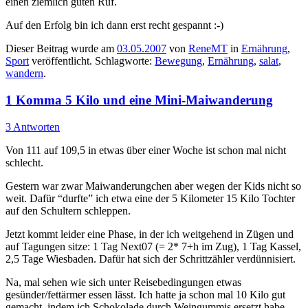
einen ziemlich guten Ruf.
Auf den Erfolg bin ich dann erst recht gespannt :-)
Dieser Beitrag wurde am
03.05.2007
von
ReneMT
in
Ernährung
,
Sport
veröffentlicht. Schlagworte:
Bewegung
,
Ernährung
,
salat
,
wandern
.
1 Komma 5 Kilo und eine Mini-Maiwanderung
3 Antworten
Von 111 auf 109,5 in etwas über einer Woche ist schon mal nicht
schlecht.
Gestern war zwar Maiwanderungchen aber wegen der Kids nicht so
weit. Dafür “durfte” ich etwa eine der 5 Kilometer 15 Kilo Tochter
auf den Schultern schleppen.
Jetzt kommt leider eine Phase, in der ich weitgehend in Zügen und
auf Tagungen sitze: 1 Tag Next07 (= 2* 7+h im Zug), 1 Tag Kassel,
2,5 Tage Wiesbaden. Dafür hat sich der Schrittzähler verdünnisiert.
Na, mal sehen wie sich unter Reisebedingungen etwas
gesünder/fettärmer essen lässt. Ich hatte ja schon mal 10 Kilo gut
gemacht, indem ich Schokolade durch Weingummis ersetzt habe.