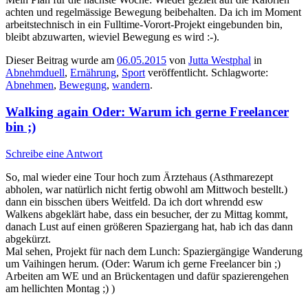
achten und regelmässige Bewegung beibehalten. Da ich im Moment
arbeitstechnisch in ein Fulltime-Vorort-Projekt eingebunden bin,
bleibt abzuwarten, wieviel Bewegung es wird :-).
Dieser Beitrag wurde am
06.05.2015
von
Jutta Westphal
in
Abnehmduell
,
Ernährung
,
Sport
veröffentlicht. Schlagworte:
Abnehmen
,
Bewegung
,
wandern
.
Walking again Oder: Warum ich gerne Freelancer
bin ;)
Schreibe eine Antwort
So, mal wieder eine Tour hoch zum Ärztehaus (Asthmarezept
abholen, war natürlich nicht fertig obwohl am Mittwoch bestellt.)
dann ein bisschen übers Weitfeld. Da ich dort whrendd esw
Walkens abgeklärt habe, dass ein besucher, der zu Mittag kommt,
danach Lust auf einen größeren Spaziergang hat, hab ich das dann
abgekürzt.
Mal sehen, Projekt für nach dem Lunch: Spaziergängige Wanderung
um Vaihingen herum. (Oder: Warum ich gerne Freelancer bin ;)
Arbeiten am WE und an Brückentagen und dafür spazierengehen
am hellichten Montag ;) )