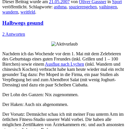
Dieser Beitrag wurde am
21.05.2007
von
Oliver Gassner
in
Sport
veröffentlicht. Schlagworte:
asthma
,
spazierengehen
,
vaihingen
,
wandern
,
weitfeld
.
Halbwegs gesund
2 Antworten
Nachdem ich das Wochende vor dem 1. Mai mit dem Zelebrieren
des Geburtstags eines guten Freundes (inkl. Grillen und 1 – 100
Bierchen) sowie einem
Ausflug nach Lychen
(inkl. Wandern und
chinesisch Kochen) verbracht habe kam heute wieder mal ein recht
gesunder Tag dazu: Per Moped in die Firma, ein paar Stullen als
Verpflegung bei und zum Abendbrot Salat (mit wenig Joghurt-
Dressing) und dazu ein paar Scheiben Ciabatta.
Der Lohn des Ganzen: Nix zugenommen.
Der Haken: Auch nix abgenommen.
Der Vorsatz: Demnächst schau ich mit meiner Frau unterm Arm im
örtlichen Fitness-Studio unserer Wahl vorbei. Die haben alle
möglichen Zertifikaten von Ärztekammern etc. und auch ansonsten