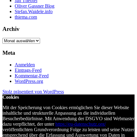
Jan Theofel
Oliver Gassner Blog
Stefan.Waidele.info
thiema.com
Archiv
Archiv
Meta
Anmelden
Eintrags-Feed
Kommentar-Feed
WordPress.org
Stolz präsentiert von WordPress
Cookies
Mit der Speicherung von Cookies ermöglichen Sie dieser Website
inhaltliche und strukturelle Anpassung an die individuellen
Besucherbedürfnisse. Mit Anwendung der DSGVO sind Webmaster
dazu verpflichtet, der unter
https://eu-datenschutz.org/
veröffentlichten Grundverordnung Folge zu leisten und seine Nutzer
entsprechend über die Erfassung und Auswertung von Daten in