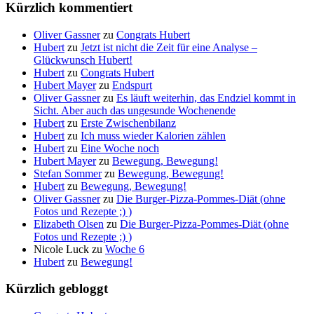
Kürzlich kommentiert
Oliver Gassner
zu
Congrats Hubert
Hubert
zu
Jetzt ist nicht die Zeit für eine Analyse –
Glückwunsch Hubert!
Hubert
zu
Congrats Hubert
Hubert Mayer
zu
Endspurt
Oliver Gassner
zu
Es läuft weiterhin, das Endziel kommt in
Sicht. Aber auch das ungesunde Wochenende
Hubert
zu
Erste Zwischenbilanz
Hubert
zu
Ich muss wieder Kalorien zählen
Hubert
zu
Eine Woche noch
Hubert Mayer
zu
Bewegung, Bewegung!
Stefan Sommer
zu
Bewegung, Bewegung!
Hubert
zu
Bewegung, Bewegung!
Oliver Gassner
zu
Die Burger-Pizza-Pommes-Diät (ohne
Fotos und Rezepte ;) )
Elizabeth Olsen
zu
Die Burger-Pizza-Pommes-Diät (ohne
Fotos und Rezepte ;) )
Nicole Luck
zu
Woche 6
Hubert
zu
Bewegung!
Kürzlich gebloggt