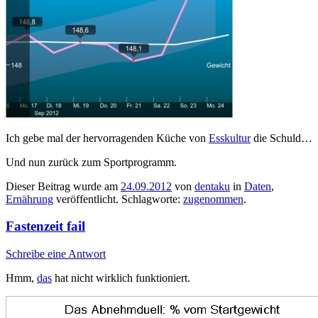
Ich gebe mal der hervorragenden Küche von
Esskultur
die Schuld…
Und nun zurück zum Sportprogramm.
Dieser Beitrag wurde am
24.09.2012
von
dentaku
in
Daten
,
Ernährung
veröffentlicht. Schlagworte:
zugenommen
.
Fastenzeit fail
Schreibe eine Antwort
Hmm,
das
hat nicht wirklich funktioniert.