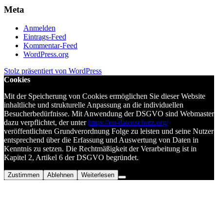
Meta
Anmelden
Eintrags-Feed
Kommentar-Feed
WordPress.org
Stolz präsentiert von WordPress
Cookies
Mit der Speicherung von Cookies ermöglichen Sie dieser Website
inhaltliche und strukturelle Anpassung an die individuellen
Besucherbedürfnisse. Mit Anwendung der DSGVO sind Webmaster
dazu verpflichtet, der unter
https://eu-datenschutz.org/
veröffentlichten Grundverordnung Folge zu leisten und seine Nutzer
entsprechend über die Erfassung und Auswertung von Daten in
Kenntnis zu setzen. Die Rechtmäßigkeit der Verarbeitung ist in
Kapitel 2, Artikel 6 der DSGVO begründet.
Zustimmen
Ablehnen
Weiterlesen