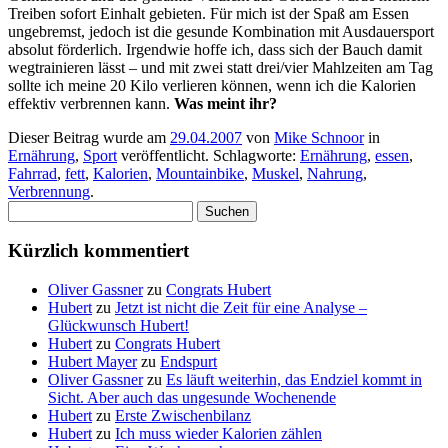
Treiben sofort Einhalt gebieten. Für mich ist der Spaß am Essen
ungebremst, jedoch ist die gesunde Kombination mit Ausdauersport
absolut förderlich. Irgendwie hoffe ich, dass sich der Bauch damit
wegtrainieren lässt – und mit zwei statt drei/vier Mahlzeiten am Tag
sollte ich meine 20 Kilo verlieren können, wenn ich die Kalorien
effektiv verbrennen kann.
Was meint ihr?
Dieser Beitrag wurde am
29.04.2007
von
Mike Schnoor
in
Ernährung
,
Sport
veröffentlicht. Schlagworte:
Ernährung
,
essen
,
Fahrrad
,
fett
,
Kalorien
,
Mountainbike
,
Muskel
,
Nahrung
,
Verbrennung
.
Suchen
nach:
Kürzlich kommentiert
Oliver Gassner
zu
Congrats Hubert
Hubert
zu
Jetzt ist nicht die Zeit für eine Analyse –
Glückwunsch Hubert!
Hubert
zu
Congrats Hubert
Hubert Mayer
zu
Endspurt
Oliver Gassner
zu
Es läuft weiterhin, das Endziel kommt in
Sicht. Aber auch das ungesunde Wochenende
Hubert
zu
Erste Zwischenbilanz
Hubert
zu
Ich muss wieder Kalorien zählen