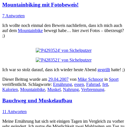
Mountainbiking mit Fotobeweis!
7 Antworten
Ich wollte noch einmal den Beweis nachliefern, dass ich mich auch
auf dem
Mountainbike
bewegt habe… hier zwei Fotos – überzeugt?
;)
Ich war so stolz darauf, dass ich wieder heute Abend
gegrillt
hatte! ;)
Dieser Beitrag wurde am
29.04.2007
von
Mike Schnoor
in
Sport
veröffentlicht. Schlagworte:
Ernährung
,
essen
,
Fahrrad
,
fett
,
Kalorien
,
Mountainbike
,
Muskel
,
Nahrung
,
Verbrennung
.
Bauchweg und Muskelaufbau
11 Antworten
Meine Ernährung hat sich seit einigen Tagen im Vergleich zu vorher
sehr geändert. Ich nutze die Möglichkeit zwei Mahlzeiten am Tag zu