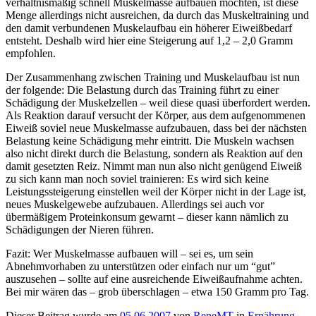
verhältnismäßig schnell Muskelmasse aufbauen möchten, ist diese
Menge allerdings nicht ausreichen, da durch das Muskeltraining und
den damit verbundenen Muskelaufbau ein höherer Eiweißbedarf
entsteht. Deshalb wird hier eine Steigerung auf 1,2 – 2,0 Gramm
empfohlen.
Der Zusammenhang zwischen Training und Muskelaufbau ist nun
der folgende: Die Belastung durch das Training führt zu einer
Schädigung der Muskelzellen – weil diese quasi überfordert werden.
Als Reaktion darauf versucht der Körper, aus dem aufgenommenen
Eiweiß soviel neue Muskelmasse aufzubauen, dass bei der nächsten
Belastung keine Schädigung mehr eintritt. Die Muskeln wachsen
also nicht direkt durch die Belastung, sondern als Reaktion auf den
damit gesetzten Reiz. Nimmt man nun also nicht genügend Eiweiß
zu sich kann man noch soviel trainieren: Es wird sich keine
Leistungssteigerung einstellen weil der Körper nicht in der Lage ist,
neues Muskelgewebe aufzubauen. Allerdings sei auch vor
übermäßigem Proteinkonsum gewarnt – dieser kann nämlich zu
Schädigungen der Nieren führen.
Fazit: Wer Muskelmasse aufbauen will – sei es, um sein
Abnehmvorhaben zu unterstützen oder einfach nur um “gut”
auszusehen – sollte auf eine ausreichende Eiweißaufnahme achten.
Bei mir wären das – grob überschlagen – etwa 150 Gramm pro Tag.
Dieser Beitrag wurde am
05.06.2007
von
ReneMT
in
Ernährung