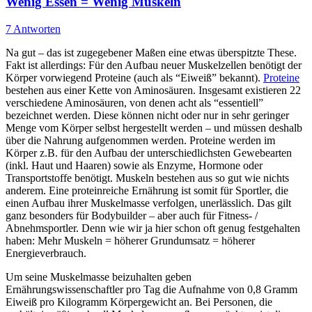
Wenig Essen = Wenig Muskeln
7 Antworten
Na gut – das ist zugegebener Maßen eine etwas überspitzte These.
Fakt ist allerdings: Für den Aufbau neuer Muskelzellen benötigt der
Körper vorwiegend Proteine (auch als “Eiweiß” bekannt).
Proteine
bestehen aus einer Kette von Aminosäuren. Insgesamt existieren 22
verschiedene Aminosäuren, von denen acht als “essentiell”
bezeichnet werden. Diese können nicht oder nur in sehr geringer
Menge vom Körper selbst hergestellt werden – und müssen deshalb
über die Nahrung aufgenommen werden. Proteine werden im
Körper z.B. für den Aufbau der unterschiedlichsten Gewebearten
(inkl. Haut und Haaren) sowie als Enzyme, Hormone oder
Transportstoffe benötigt. Muskeln bestehen aus so gut wie nichts
anderem. Eine proteinreiche Ernährung ist somit für Sportler, die
einen Aufbau ihrer Muskelmasse verfolgen, unerlässlich. Das gilt
ganz besonders für Bodybuilder – aber auch für Fitness- /
Abnehmsportler. Denn wie wir ja hier schon oft genug festgehalten
haben: Mehr Muskeln = höherer Grundumsatz = höherer
Energieverbrauch.
Um seine Muskelmasse beizuhalten geben
Ernährungswissenschaftler pro Tag die Aufnahme von 0,8 Gramm
Eiweiß pro Kilogramm Körpergewicht an. Bei Personen, die