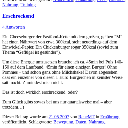
Nahrung
,
Training
.
Erschreckend
4 Antworten
Ein Cheeseburger der Fastfood-Kette mit dem großen, gelben “M”
hat einen Nährwert von etwa 300kcal, steht neuerdings auf dem
Einwickel-Papier. Ein Chickenburger sogar 350kcal (soviel zum
Thema “Geflügel ist gesünder”).
Um diese Energie umzusetzen brauche ich ca. 45min bei Puls 140-
150 auf dem Laufband. 45min für einen einzigen Burger! Ohne
Pommes – und schon ganz ohne Milchshake! Davon abgesehen
dass ein einzelner von diesen 1-Euro-Burgerchen in keinster Weise
satt macht. Zumindest mich nicht.
Das ist doch wirklich erschreckend, oder?
Zum Glück gibts sowas bei uns nur quartalsweise mal – aber
trotzdem…)
Dieser Beitrag wurde am
21.05.2007
von
ReneMT
in
Ernährung
veröffentlicht. Schlagworte:
Bewegung
,
Daten
,
Nahrung
.