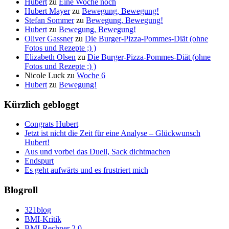
Hubert
zu
Eine Woche noch
Hubert Mayer
zu
Bewegung, Bewegung!
Stefan Sommer
zu
Bewegung, Bewegung!
Hubert
zu
Bewegung, Bewegung!
Oliver Gassner
zu
Die Burger-Pizza-Pommes-Diät (ohne
Fotos und Rezepte ;) )
Elizabeth Olsen
zu
Die Burger-Pizza-Pommes-Diät (ohne
Fotos und Rezepte ;) )
Nicole Luck
zu
Woche 6
Hubert
zu
Bewegung!
Kürzlich gebloggt
Congrats Hubert
Jetzt ist nicht die Zeit für eine Analyse – Glückwunsch
Hubert!
Aus und vorbei das Duell, Sack dichtmachen
Endspurt
Es geht aufwärts und es frustriert mich
Blogroll
321blog
BMI-Kritik
BMI-Rechner 2.0