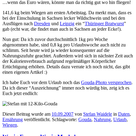
…wenn das Euro wären, könnte man da richtig gut wo hin fliegen!
141,6 kg beim Wiegen am ersten Arbeitstag. Da merkt man, dass es
bei der Einschulung in Sachsen lecker Wildschwein und bei den
Ausflügen nach
Dresden
und
Leipzig
ein “
Thüringer Bratwurst
”
gab (echt war, die findet man auch in Sachsen an jeder Ecke!).
Nun gut: Da ich zuvor durchschnittlich 1kg pro Woche
abgenommen habe, sind 0,8 kg pro Urlaubswoche auch nicht zu
schlimm. Seit heute wird ja wieder konsequenter auf die
Nahrungszufuhr geachtet. Außerdem wird sich in nächster Zeit auch
der Kalorienverbrauch aufgrund regelmäßiger Körperlicher
Ertüchtigung erhöhen. Details dazu verrate ich noch nicht, das gibt
einen eigenen Artikel :)
Ich habe Euch vor dem Urlaub noch das
Gouda-Photo versprochen
.
Da ich dieser “Auszeichnung” immer noch würdig bin, zeig ich es
Euch jetzt endlich:
Dieser Beitrag wurde am
10.09.2007
von
Stefan Waidele
in
Daten
,
Ernährung
veröffentlicht. Schlagworte:
Gouda
,
Nahrung
,
Urlaub
,
Wiegen
.