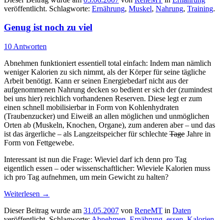
veröffentlicht. Schlagworte:
Ernährung
,
Muskel
,
Nahrung
,
Training
.
Genug ist noch zu viel
10 Antworten
Abnehmen funktioniert essentiell total einfach: Indem man nämlich
weniger Kalorien zu sich nimmt, als der Körper für seine tägliche
Arbeit benötigt. Kann er seinen Energiebedarf nicht aus der
aufgenommenen Nahrung decken so bedient er sich der (zumindest
bei uns hier) reichlich vorhandenen Reserven. Diese legt er zum
einen schnell mobilisierbar in Form von Kohlenhydraten
(Traubenzucker) und Eiweiß an allen möglichen und unmöglichen
Orten ab (Muskeln, Knochen, Organe), zum anderen aber – und das
ist das ärgerliche – als Langzeitspeicher für schlechte
Tage
Jahre in
Form von Fettgewebe.
Interessant ist nun die Frage: Wieviel darf ich denn pro Tag
eigentlich essen – oder wissenschaftlicher: Wieviele Kalorien muss
ich pro Tag aufnehmen, um mein Gewicht zu halten?
Weiterlesen
→
Dieser Beitrag wurde am
31.05.2007
von
ReneMT
in
Daten
veröffentlicht. Schlagworte:
Abnehmen
,
Ernährung
,
essen
,
Kalorien
,