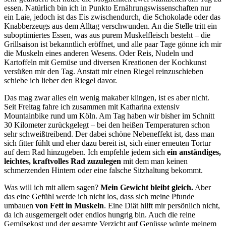
essen. Natürlich bin ich in Punkto Ernährungswissenschaften nur
ein Laie, jedoch ist das Eis zwischendurch, die Schokolade oder das
Knabberzeugs aus dem Alltag verschwunden. An die Stelle tritt ein
suboptimiertes Essen, was aus purem Muskelfleisch besteht – die
Grillsaison ist bekanntlich eröffnet, und alle paar Tage gönne ich mir
die Muskeln eines anderen Wesens. Oder Reis, Nudeln und
Kartoffeln mit Gemüse und diversen Kreationen der Kochkunst
versüßen mir den Tag. Anstatt mir einen Riegel reinzuschieben
schiebe ich lieber den Riegel davor.
Das mag zwar alles ein wenig makaber klingen, ist es aber nicht.
Seit Freitag fahre ich zusammen mit Katharina extensiv
Mountainbike rund um Köln. Am Tag haben wir bisher im Schnitt
30 Kilometer zurückgelegt – bei den heißen Temperaturen schon
sehr schweißtreibend. Der dabei schöne Nebeneffekt ist, dass man
sich fitter fühlt und eher dazu bereit ist, sich einer erneuten Tortur
auf dem Rad hinzugeben. Ich empfehle jedem sich
ein anständiges,
leichtes, kraftvolles Rad zuzulegen
mit dem man keinen
schmerzenden Hintern oder eine falsche Sitzhaltung bekommt.
Was will ich mit allem sagen?
Mein Gewicht bleibt gleich.
Aber
das eine Gefühl werde ich nicht los, dass sich meine Pfunde
umbauen
von Fett in Muskeln
. Eine Diät hilft mir persönlich nicht,
da ich ausgemergelt oder endlos hungrig bin. Auch die reine
Gemüsekost und der gesamte Verzicht auf Genüsse würde meinem