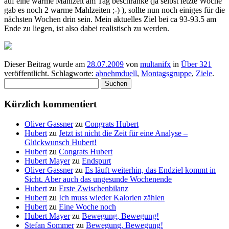
auf eine warme Mahlzeit am Tag beschränke (ja selbst letzte Woche
gab es noch 2 warme Mahlzeiten ;-) ), sollte nun noch einiges für die
nächsten Wochen drin sein. Mein aktuelles Ziel bei ca 93-93.5 am
Ende zu liegen, ist also dabei realistisch zu werden.
Dieser Beitrag wurde am
28.07.2009
von
multanifx
in
Über 321
veröffentlicht. Schlagworte:
abnehmduell
,
Montagsgruppe
,
Ziele
.
Suchen
nach:
Kürzlich kommentiert
Oliver Gassner
zu
Congrats Hubert
Hubert
zu
Jetzt ist nicht die Zeit für eine Analyse –
Glückwunsch Hubert!
Hubert
zu
Congrats Hubert
Hubert Mayer
zu
Endspurt
Oliver Gassner
zu
Es läuft weiterhin, das Endziel kommt in
Sicht. Aber auch das ungesunde Wochenende
Hubert
zu
Erste Zwischenbilanz
Hubert
zu
Ich muss wieder Kalorien zählen
Hubert
zu
Eine Woche noch
Hubert Mayer
zu
Bewegung, Bewegung!
Stefan Sommer
zu
Bewegung, Bewegung!