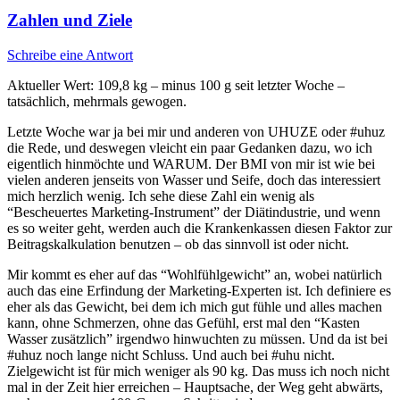
Zahlen und Ziele
Schreibe eine Antwort
Aktueller Wert: 109,8 kg – minus 100 g seit letzter Woche –
tatsächlich, mehrmals gewogen.
Letzte Woche war ja bei mir und anderen von UHUZE oder #uhuz
die Rede, und deswegen vleicht ein paar Gedanken dazu, wo ich
eigentlich hinmöchte und WARUM. Der BMI von mir ist wie bei
vielen anderen jenseits von Wasser und Seife, doch das interessiert
mich herzlich wenig. Ich sehe diese Zahl ein wenig als
“Bescheuertes Marketing-Instrument” der Diätindustrie, und wenn
es so weiter geht, werden auch die Krankenkassen diesen Faktor zur
Beitragskalkulation benutzen – ob das sinnvoll ist oder nicht.
Mir kommt es eher auf das “Wohlfühlgewicht” an, wobei natürlich
auch das eine Erfindung der Marketing-Experten ist. Ich definiere es
eher als das Gewicht, bei dem ich mich gut fühle und alles machen
kann, ohne Schmerzen, ohne das Gefühl, erst mal den “Kasten
Wasser zusätzlich” irgendwo hinwuchten zu müssen. Und da ist bei
#uhuz noch lange nicht Schluss. Und auch bei #uhu nicht.
Zielgewicht ist für mich weniger als 90 kg. Das muss ich noch nicht
mal in der Zeit hier erreichen – Hauptsache, der Weg geht abwärts,