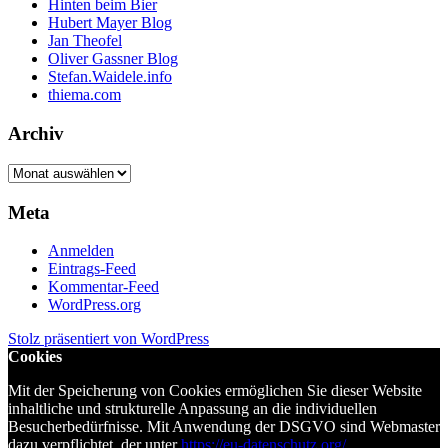
Hinten beim Bier
Hubert Mayer Blog
Jan Theofel
Oliver Gassner Blog
Stefan.Waidele.info
thiema.com
Archiv
Archiv
Meta
Anmelden
Eintrags-Feed
Kommentar-Feed
WordPress.org
Stolz präsentiert von WordPress
Cookies
Mit der Speicherung von Cookies ermöglichen Sie dieser Website
inhaltliche und strukturelle Anpassung an die individuellen
Besucherbedürfnisse. Mit Anwendung der DSGVO sind Webmaster
dazu verpflichtet, der unter
https://eu-datenschutz.org/