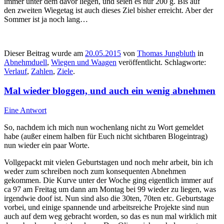
immer unter dem davor liegen, und seien es nur 200 g. Bis auf
den zweiten Wiegetag ist auch dieses Ziel bisher erreicht. Aber der
Sommer ist ja noch lang…
Dieser Beitrag wurde am
20.05.2015
von
Thomas Jungbluth
in
Abnehmduell
,
Wiegen und Waagen
veröffentlicht. Schlagworte:
Verlauf
,
Zahlen
,
Ziele
.
Mal wieder bloggen, und auch ein wenig abnehmen
Eine Antwort
So, nachdem ich mich nun wochenlang nicht zu Wort gemeldet
habe (außer einem halben für Euch nicht sichtbaren Blogeintrag)
nun wieder ein paar Worte.
Vollgepackt mit vielen Geburtstagen und noch mehr arbeit, bin ich
weder zum schreiben noch zum konsequenten Abnehmen
gekommen. Die Kurve unter der Woche ging eigentlich immer auf
ca 97 am Freitag um dann am Montag bei 99 wieder zu liegen, was
irgendwie doof ist. Nun sind also die 30ten, 70ten etc. Geburtstage
vorbei, und einige spannende und arbeitsreiche Projekte sind nun
auch auf dem weg gebracht worden, so das es nun mal wirklich mit