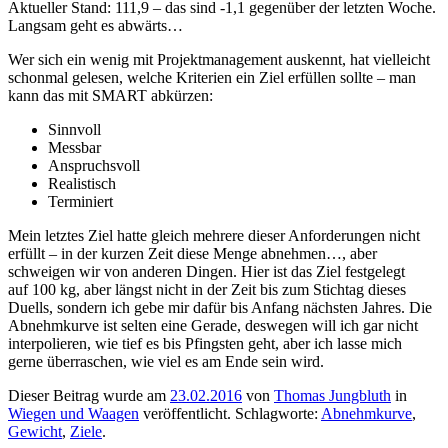
Aktueller Stand: 111,9 – das sind -1,1 gegenüber der letzten Woche.
Langsam geht es abwärts…
Wer sich ein wenig mit Projektmanagement auskennt, hat vielleicht
schonmal gelesen, welche Kriterien ein Ziel erfüllen sollte – man
kann das mit SMART abkürzen:
Sinnvoll
Messbar
Anspruchsvoll
Realistisch
Terminiert
Mein letztes Ziel hatte gleich mehrere dieser Anforderungen nicht
erfüllt – in der kurzen Zeit diese Menge abnehmen…, aber
schweigen wir von anderen Dingen. Hier ist das Ziel festgelegt
auf 100 kg, aber längst nicht in der Zeit bis zum Stichtag dieses
Duells, sondern ich gebe mir dafür bis Anfang nächsten Jahres. Die
Abnehmkurve ist selten eine Gerade, deswegen will ich gar nicht
interpolieren, wie tief es bis Pfingsten geht, aber ich lasse mich
gerne überraschen, wie viel es am Ende sein wird.
Dieser Beitrag wurde am
23.02.2016
von
Thomas Jungbluth
in
Wiegen und Waagen
veröffentlicht. Schlagworte:
Abnehmkurve
,
Gewicht
,
Ziele
.