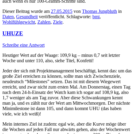
auch wenn es nur 100-Gramm-Schritte sind.
Dieser Beitrag wurde am
27.05.2015
von
Thomas Jungbluth
in
Daten
,
Gesundheit
veröffentlicht. Schlagworte:
bmi
,
Wohlfühlgewicht
,
Zahlen
,
Ziele
.
UHUZE
Schreibe eine Antwort
Heutiger Wert auf der Waage: 109,9 kg – minus 0,7 seit letzter
Woche und unter 110, also, siehe Titel, Konfetti!
Jeder der sich mit Projektmanagement beschäftigt, kennt das: um das
große Ziel erreichen zu können, sollte man sich Zwischenziele,
neudeutsch “Milestones” setzen. Das ist mit diesem Wiegewert
erreicht, und zwar nicht zum ersten Mal. Am Donnerstag, einen Tag
nach dem 24-h-Einsatz der Watch kam ich sogar auf 108,9 kg, also
1,7 weniger als am Tag zuvor. Aber diese Schwankungen kennt
man ja, und es zählt nur der Wert am Mittwochmorgen. Der nächste
Minimilestone ist dann 105, und dann kommt UHU (das haben
viele, wie ich weiß)!
Mein internes Ziel ist zudem: egal wie, aber die Kurve möge über
die Wochen auf jeden Fall nur abwärts gehen, also der Wochenwert