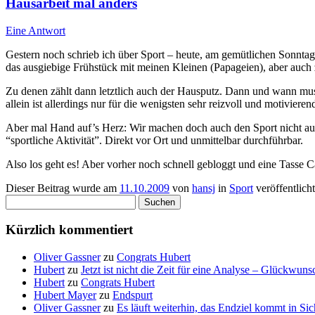
Hausarbeit mal anders
Eine Antwort
Gestern noch schrieb ich über Sport – heute, am gemütlichen Sonntag
das ausgiebige Frühstück mit meinen Kleinen (Papageien), aber auch 
Zu denen zählt dann letztlich auch der Hausputz. Dann und wann mus
allein ist allerdings nur für die wenigsten sehr reizvoll und motiviere
Aber mal Hand auf’s Herz: Wir machen doch auch den Sport nicht aus
“sportliche Aktivität”. Direkt vor Ort und unmittelbar durchführbar.
Also los geht es! Aber vorher noch schnell gebloggt und eine Tasse C
Dieser Beitrag wurde am
11.10.2009
von
hansj
in
Sport
veröffentlich
Suchen
nach:
Kürzlich kommentiert
Oliver Gassner
zu
Congrats Hubert
Hubert
zu
Jetzt ist nicht die Zeit für eine Analyse – Glückwun
Hubert
zu
Congrats Hubert
Hubert Mayer
zu
Endspurt
Oliver Gassner
zu
Es läuft weiterhin, das Endziel kommt in S