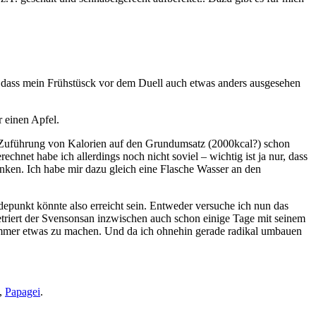
h, dass mein Frühstüsck vor dem Duell auch etwas anders ausgesehen
 einen Apfel.
er Zuführung von Kalorien auf den Grundumsatz (2000kcal?) schon
hnet habe ich allerdings noch nicht soviel – wichtig ist ja nur, dass
inken. Ich habe mir dazu gleich eine Flasche Wasser an den
epunkt könnte also erreicht sein. Entweder versuche ich nun das
triert der Svensonsan inzwischen auch schon einige Tage mit seinem
s immer etwas zu machen. Und da ich ohnehin gerade radikal umbauen
,
Papagei
.