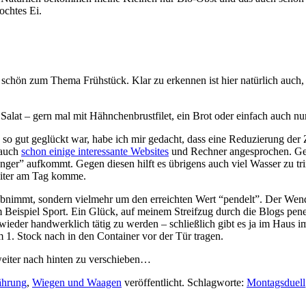
ochtes Ei.
 so schön zum Thema Frühstück. Klar zu erkennen ist hier natürlich auc
lat – gern mal mit Hähnchenbrustfilet, ein Brot oder einfach auch nur
un so gut geglückt war, habe ich mir gedacht, dass eine Reduzierung d
 auch
schon einige interessante Websites
und Rechner angesprochen. Gerec
nger” aufkommt. Gegen diesen hilft es übrigens auch viel Wasser zu tr
3 Liter am Tag komme.
 abnimmt, sondern vielmehr um den erreichten Wert “pendelt”. Der Wend
Beispiel Sport. Ein Glück, auf meinem Streifzug durch die Blogs pene
 wieder handwerklich tätig zu werden – schließlich gibt es ja im Hau
m 1. Stock nach in den Container vor der Tür tragen.
weiter nach hinten zu verschieben…
ährung
,
Wiegen und Waagen
veröffentlicht. Schlagworte:
Montagsduell