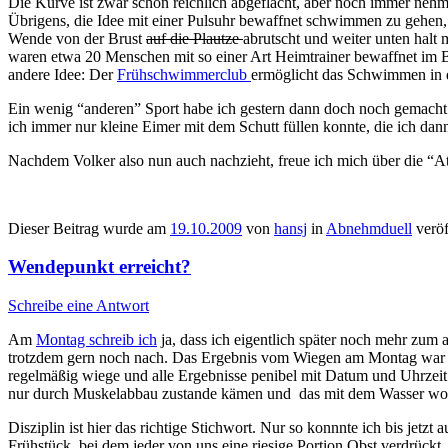
Die Kurve ist zwar schon reichlich abgeflacht, aber noch immer nehm
Übrigens, die Idee mit einer Pulsuhr bewaffnet schwimmen zu gehen, i
Wende von der Brust
auf die Plautze
abrutscht und weiter unten hal
waren etwa 20 Menschen mit so einer Art Heimtrainer bewaffnet im B
andere Idee: Der
Frühschwimmerclub
ermöglicht das Schwimmen in de
Ein wenig “anderen” Sport habe ich gestern dann doch noch gemacht: 
ich immer nur kleine Eimer mit dem Schutt füllen konnte, die ich dan
Nachdem Volker also nun auch nachzieht, freue ich mich über die “At
Dieser Beitrag wurde am
19.10.2009
von
hansj
in
Abnehmduell
veröf
Wendepunkt erreicht?
Schreibe eine Antwort
Am
Montag schreib ich
ja, dass ich eigentlich später noch mehr zum
trotzdem gern noch nach. Das Ergebnis vom Wiegen am Montag war übr
regelmäßig wiege und alle Ergebnisse penibel mit Datum und Uhrzeit 
nur durch Muskelabbau zustande kämen und das mit dem Wasser wollen
Disziplin ist hier das richtige Stichwort. Nur so konnnte ich bis j
Frühstück, bei dem jeder von uns eine riesige Portion Obst verdrückt