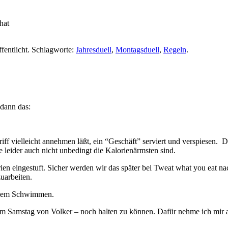
hat
fentlicht. Schlagworte:
Jahresduell
,
Montagsduell
,
Regeln
.
dann das:
griff vielleicht annehmen läßt, ein “Geschäft” serviert und verspiesen.
e leider auch nicht unbedingt die Kalorienärmsten sind.
ien eingestuft. Sicher werden wir das später bei Tweat what you eat n
uarbeiten.
ßigem Schwimmen.
 am Samstag von Volker – noch halten zu können. Dafür nehme ich mir