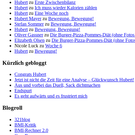
Hubert
zu
Erste Zwischenbilanz
Hubert
zu
Ich muss wieder Kalorien zählen
Hubert
zu
Eine Woche noch
Hubert Mayer
zu
Bewegung, Bewegung!
Stefan Sommer
zu
Bewegung, Bewegung!
Hubert
zu
Bewegung, Bewegung!
Oliver Gassner
zu
Die Burger-Pizza-Pommes-Diät (ohne Fotos 
Elizabeth Olsen
zu
Die Burger-Pizza-Pommes-Diät (ohne Fotos 
Nicole Luck
zu
Woche 6
Hubert
zu
Bewegung!
Kürzlich gebloggt
Congrats Hubert
Jetzt ist nicht die Zeit für eine Analyse – Glückwunsch Hubert!
Aus und vorbei das Duell, Sack dichtmachen
Endspurt
Es geht aufwärts und es frustriert mich
Blogroll
321blog
BMI-Kritik
BMI-Rechner 2.0