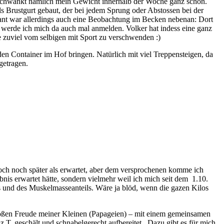
ch schwankt nämlich mein Gewicht innerhalb der Woche ganz schön.
ls Brustgurt gebaut, der bei jedem Sprung oder Abstossen bei der
sant war allerdings auch eine Beobachtung im Becken nebenan: Dort
 werde ich mich da auch mal anmelden. Volker hat indess eine ganz
e zuviel vom selbigen mit Sport zu verschwenden :)
en Container im Hof bringen. Natürlich mit viel Treppensteigen, da
getragen.
doch noch später als erwartet, aber dem versprochenen komme ich
s erwartet hätte, sondern vielmehr weil ich mich seit dem 1.10.
s und des Muskelmasseanteils. Wäre ja blöd, wenn die gazen Kilos
 großen Freude meiner Kleinen (Papageien) – mit einem gemeinsamen
T. geschält und schnabelgerecht aufbereitet.. Dazu gibt es für mich