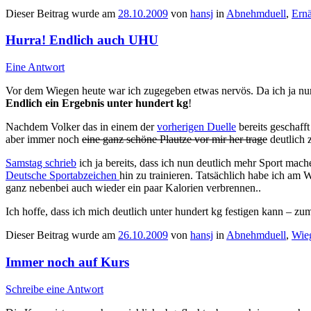
Dieser Beitrag wurde am
28.10.2009
von
hansj
in
Abnehmduell
,
Ern
Hurra! Endlich auch UHU
Eine Antwort
Vor dem Wiegen heute war ich zugegeben etwas nervös. Da ich ja nun t
Endlich ein Ergebnis unter hundert kg
!
Nachdem Volker das in einem der
vorherigen Duelle
bereits geschaff
aber immer noch
eine ganz schöne Plautze vor mir her trage
deutlich 
Samstag schrieb
ich ja bereits, dass ich nun deutlich mehr Sport mach
Deutsche Sportabzeichen
hin zu trainieren. Tatsächlich habe ich am
ganz nebenbei auch wieder ein paar Kalorien verbrennen..
Ich hoffe, dass ich mich deutlich unter hundert kg festigen kann – zu
Dieser Beitrag wurde am
26.10.2009
von
hansj
in
Abnehmduell
,
Wie
Immer noch auf Kurs
Schreibe eine Antwort