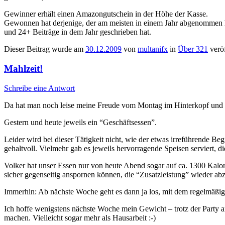
Gewinner erhält einen Amazongutschein in der Höhe der Kasse.
Gewonnen hat derjenige, der am meisten in einem Jahr abgenommen 
und 24+ Beiträge in dem Jahr geschrieben hat.
Dieser Beitrag wurde am
30.12.2009
von
multanifx
in
Über 321
veröf
Mahlzeit!
Schreibe eine Antwort
Da hat man noch leise meine Freude vom Montag im Hinterkopf und 
Gestern und heute jeweils ein “Geschäftsessen”.
Leider wird bei dieser Tätigkeit nicht, wie der etwas irreführende Be
gehaltvoll. Vielmehr gab es jeweils hervorragende Speisen serviert, di
Volker hat unser Essen nur von heute Abend sogar auf ca. 1300 Kalor
sicher gegenseitig anspornen können, die “Zusatzleistung” wieder abz
Immerhin: Ab nächste Woche geht es dann ja los, mit dem regelmä
Ich hoffe wenigstens nächste Woche mein Gewicht – trotz der Party
machen. Vielleicht sogar mehr als Hausarbeit :-)