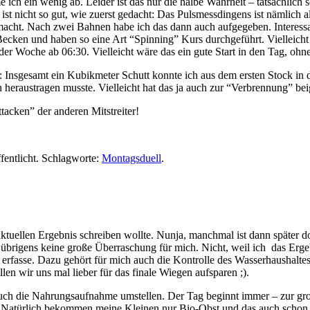
e ich ein wenig ab. Leider ist das nur die halbe Wahrheit – tatsächli
st nicht so gut, wie zuerst gedacht: Das Pulsmessdingens ist nämlich a
t macht. Nach zwei Bahnen habe ich das dann auch aufgegeben. Interes
ecken und haben so eine Art “Spinning” Kurs durchgeführt. Vielleicht
r Woche ab 06:30. Vielleicht wäre das ein gute Start in den Tag, ohn
Insgesamt ein Kubikmeter Schutt konnte ich aus dem ersten Stock in d
n heraustragen musste. Vielleicht hat das ja auch zur “Verbrennung” bei
tacken” der anderen Mitstreiter!
fentlicht. Schlagworte:
Montagsduell
.
 aktuellen Ergebnis schreiben wollte. Nunja, manchmal ist dann später 
igens keine große Überraschung für mich. Nicht, weil ich das Ergebni
erfasse. Dazu gehört für mich auch die Kontrolle des Wasserhaushalte
 wir uns mal lieber für das finale Wiegen aufsparen ;).
etzt auch die Nahrungsaufnahme umstellen. Der Tag beginnt immer – zur
. Natürlich bekommen meine Kleinen nur Bio-Obst und das auch schon z.