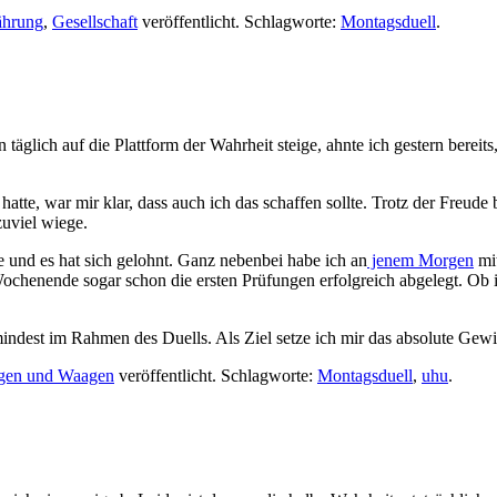
ährung
,
Gesellschaft
veröffentlicht. Schlagworte:
Montagsduell
.
äglich auf die Plattform der Wahrheit steige, ahnte ich gestern bereits
t hatte, war mir klar, dass auch ich das schaffen sollte. Trotz der Fre
zuviel wiege.
e und es hat sich gelohnt. Ganz nebenbei habe ich an
jenem Morgen
mit
 Wochenende sogar schon die ersten Prüfungen erfolgreich abgelegt. Ob
mindest im Rahmen des Duells. Als Ziel setze ich mir das absolute Gewi
gen und Waagen
veröffentlicht. Schlagworte:
Montagsduell
,
uhu
.