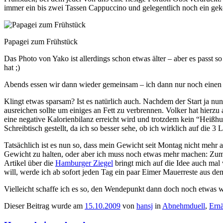
immer ein bis zwei Tassen Cappuccino und gelegentlich noch ein gek
Papagei zum Frühstück
Das Photo von Yako ist allerdings schon etwas älter – aber es passt
hat ;)
Abends essen wir dann wieder gemeinsam – ich dann nur noch einen Sa
Klingt etwas sparsam? Ist es natürlich auch. Nachdem der Start ja n
ausreichen sollte um einiges an Fett zu verbrennen. Volker hat hierzu
eine negative Kalorienbilanz erreicht wird und trotzdem kein “Heißhu
Schreibtisch gestellt, da ich so besser sehe, ob ich wirklich auf die 
Tatsächlich ist es nun so, dass mein Gewicht seit Montag nicht mehr
Gewicht zu halten, oder aber ich muss noch etwas mehr machen: Zum 
Artikel über die
Hamburger Ziegel
bringt mich auf die Idee auch mal
will, werde ich ab sofort jeden Tag ein paar Eimer Mauerreste aus de
Vielleicht schaffe ich es so, den Wendepunkt dann doch noch etwas 
Dieser Beitrag wurde am
15.10.2009
von
hansj
in
Abnehmduell
,
Ern